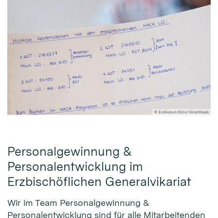
eck
© Erzbistum Köln/ Hirschbeck
Personalgewinnung &
Personalentwicklung im
Erzbischöflichen Generalvikariat
Wir im Team Personalgewinnung &
Personalentwicklung sind für alle Mitarbeitenden