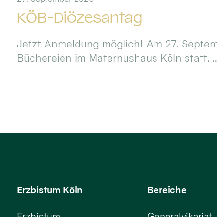
KÖB-Diözesantag
Jetzt Anmeldung möglich! Am 27. Septemb
Büchereien im Maternushaus Köln statt. ..
Erzbistum Köln
Bereiche
Erzbistum
Generalvikariat