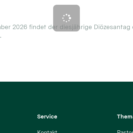
er 2026 findet der diesjährige Diözesantag 
.
Service
Them
Kontakt
Pastor