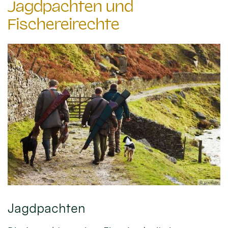
Jagdpachten und
Fischereirechte
© pixabay
Jagdpachten