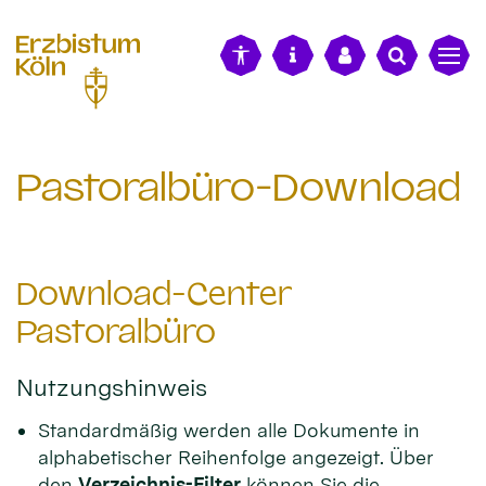
alt springen
Pastoralbüro-Download
Download-Center
Pastoralbüro
Nutzungshinweis
Standardmäßig werden alle Dokumente in
alphabetischer Reihenfolge angezeigt. Über
den
Verzeichnis-Filter
können Sie die