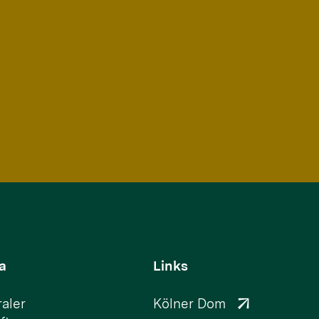
a
Links
aler
Kölner Dom