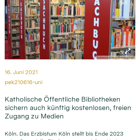
Erzbistum Köln ©Bernhard Riedl
Datum:
16. Juni 2021
Von:
pek210616-uni
Katholische Öffentliche Bibliotheken
sichern auch künftig kostenlosen, freien
Zugang zu Medien
Köln. Das Erzbistum Köln stellt bis Ende 2023