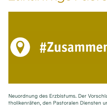
Neu­ord­nung des Erz­bistums. Der Vor­schl
tho­liken­räten, den Pasto­ralen Diensten 