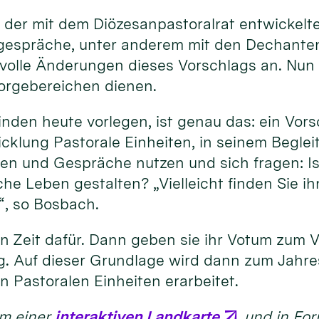
er mit dem Diözesan­pastoral­rat ent­wickel­t
r­ge­sprä­che, unter ande­rem mit den De­chan­ten
inn­volle Änderun­gen dieses Vor­schlags an. Nu
rge­berei­chen die­nen.
nden heute vor­legen, ist genau das: ein Vor­
ck­lung Pastora­le Ein­heiten, in sei­nem Begleit­
gen und Ge­spräche nutzen und sich fragen: Ist 
che Leben ge­stalten? „Vielleicht fin­den Sie i
“, so Bos­bach.
en Zeit da­für. Dann geben sie ihr Vo­tum zum
g. Auf dieser Grund­lage wird dann zum Jahres
 Pastora­len Ein­hei­ten er­ar­bei­tet.
rm einer
inter­aktiven Land­karte
und in For