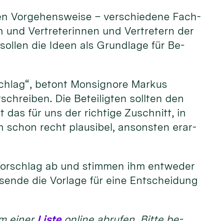
en Vor­gehens­weise – ver­schie­dene Fach­
 und Ver­tre­terin­nen und Ver­tre­tern der
n sollen die Ideen als Grund­lage für Be­
schlag“, be­tont Monsignore Markus
schrei­ben. Die Be­teilig­ten soll­ten den
das für uns der rich­tige Zu­schnitt, in
hn schon recht plau­sibel, ansons­ten erar­
 Vor­schlag ab und stimmen ihm ent­weder
­ende die Vor­lage für eine Ent­schei­dung
m einer
Liste
on­line ab­rufen. Bitte be­