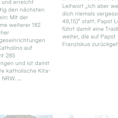
 und erreicht
Leitwort „Ich aber w
itig den nächsten
dich niemals vergess
in: Mit der
49,15)“ statt. Papst L
e weiterer 182
führt damit eine Trad
cher
weiter, die auf Papst
geseinrichtungen
Franziskus zurückgeht.
atholino auf
mt 285
ungen und ist damit
te katholische Kita-
 NRW. ...