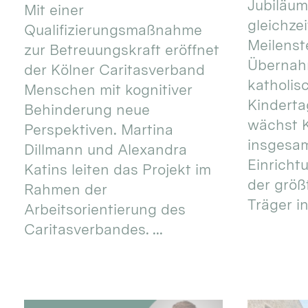
Jubiläum
Mit einer
gleichze
Qualifizierungsmaßnahme
Meilenste
zur Betreuungskraft eröffnet
Übernahm
der Kölner Caritasverband
katholis
Menschen mit kognitiver
Kinderta
Behinderung neue
wächst K
Perspektiven. Martina
insgesa
Dillmann und Alexandra
Einricht
Katins leiten das Projekt im
der größ
Rahmen der
Träger in
Arbeitsorientierung des
Caritasverbandes. ...