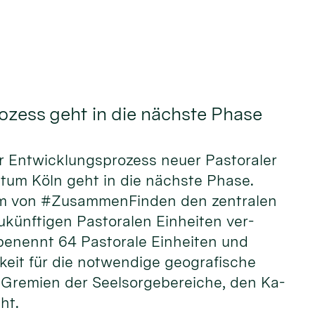
zess geht in die nächste Phase
 Ent­wicklungs­pro­zess neuer Pas­tora­ler
bistum Köln geht in die nächs­te Phase.
am von #Zusammen­Finden den zen­tra­len
ukünf­tigen Pasto­ralen Ein­heiten ver­
 be­nennt 64 Pas­torale Ein­hei­ten und
keit für die not­wendige geo­gra­fische
Gre­mien der Seel­sorge­be­reiche, den Ka­
ht.