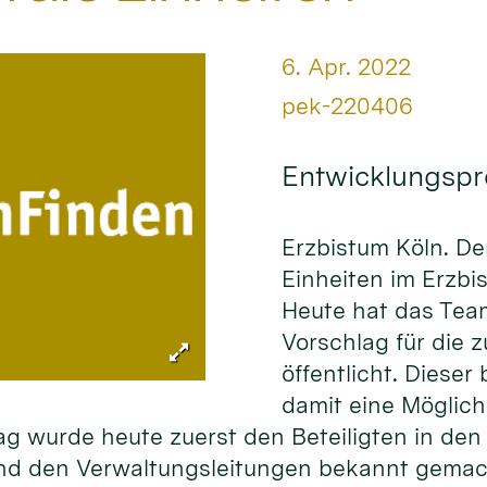
Datum:
6. Apr. 2022
Von:
pek-220406
Entwicklungspro
Erzbistum Köln. Der
Ein­hei­ten im Erz­
Heu­­te hat das Te
Vor­schlag für die z
öffent­licht. Dieser
damit eine Mög­lich­
ag wurde heute zuerst den Be­teilig­ten in den 
und den Ver­waltungs­lei­tungen be­kannt ge­mac