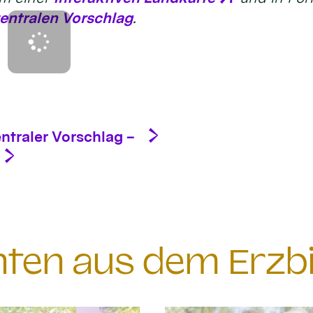
en­tralen Vor­schlag
.
entraler Vorschlag –
chten aus dem Erzb