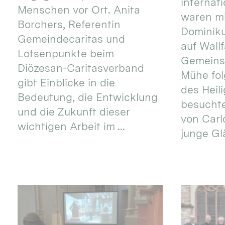
internat
Menschen vor Ort. Anita
waren mi
Borchers, Referentin
Dominik
Gemeindecaritas und
auf Wallf
Lotsenpunkte beim
Gemeins
Diözesan-Caritasverband
Mühe fol
gibt Einblicke in die
des Heil
Bedeutung, die Entwicklung
besucht
und die Zukunft dieser
von Carlo
wichtigen Arbeit im ...
junge Gl