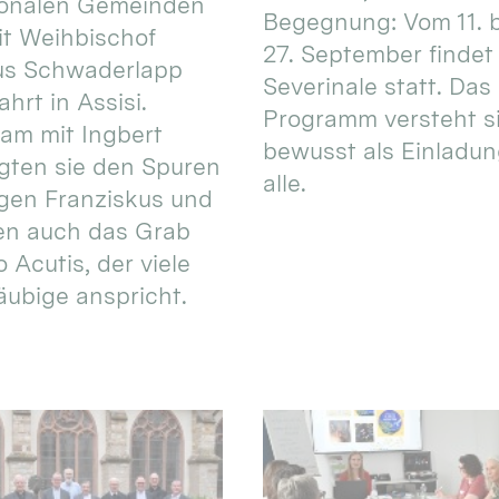
ionalen Gemeinden
Begegnung: Vom 11. 
t Weihbischof
27. September findet 
us Schwaderlapp
Severinale statt. Das
ahrt in Assisi.
Programm versteht s
am mit Ingbert
bewusst als Einladun
gten sie den Spuren
alle.
igen Franziskus und
en auch das Grab
 Acutis, der viele
äubige anspricht.