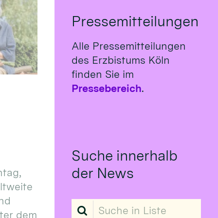
Pressemitteilungen
Alle Pressemitteilungen
des Erzbistums Köln
finden Sie im
Pressebereich
.
Suche innerhalb
der News
tag,
eltweite
und
Suche in Liste
ter dem