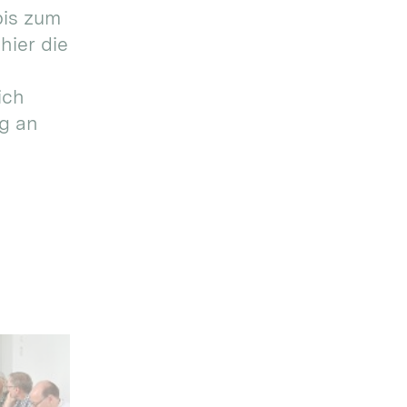
bis zum
hier die
ich
g an