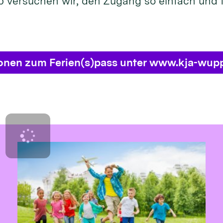
 versuchen wir, den Zugang so einfach und f
ionen zum Ferien(s)pass unter www.kja-wupp