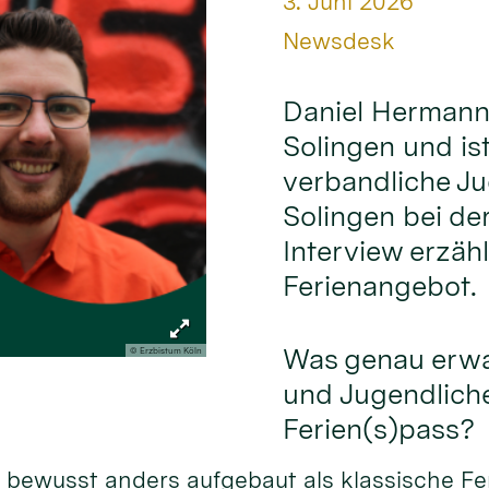
Datum:
3. Juni 2026
Von:
Newsdesk
Daniel Hermanns
Solingen und ist
verbandliche J
Solingen bei de
Interview erzähl
Ferienangebot.
Was genau erwar
© Erzbistum Köln
und Jugendlich
Ferien(s)pass?
t bewusst anders aufgebaut als klassische Fer