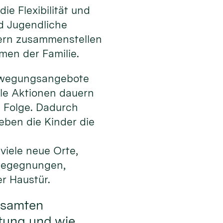
ie Flexibilität und
nd Jugendliche
tern zusammenstellen
men der Familie.
Bewegungsangebote
ele Aktionen dauern
 Folge. Dadurch
leben die Kinder die
viele neue Orte,
 Begegnungen,
r Haustür.
gesamten
itung und wie