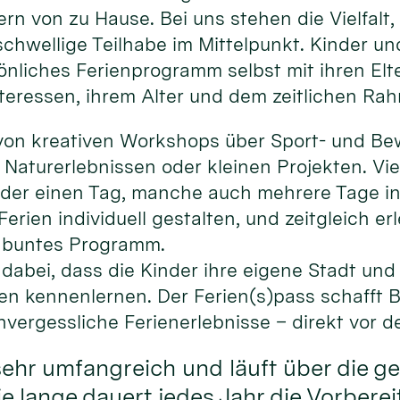
 von zu Hause. Bei uns stehen die Vielfalt, d
gschwellige Teilhabe im Mittelpunkt. Kinder u
sönliches Ferienprogramm selbst mit ihren El
teressen, ihrem Alter und dem zeitlichen Rah
 von kreativen Workshops über Sport- und 
, Naturerlebnissen oder kleinen Projekten. Vi
oder einen Tag, manche auch mehrere Tage in
erien individuell gestalten, und zeitgleich er
n buntes Programm.
dabei, dass die Kinder ihre eigene Stadt und 
n kennenlernen. Der Ferien(s)pass schafft
ergessliche Ferienerlebnisse – direkt vor de
sehr umfangreich und läuft über die 
e lange dauert jedes Jahr die Vorbere