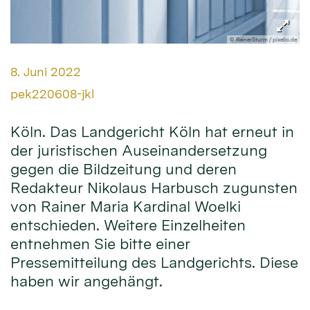
© RainerSturm / pixelio.de
Datum:
8. Juni 2022
Von:
pek220608-jkl
Köln. Das Landgericht Köln hat erneut in
der juristischen Auseinandersetzung
gegen die Bildzeitung und deren
Redakteur Nikolaus Harbusch zugunsten
von Rainer Maria Kardinal Woelki
entschieden. Weitere Einzelheiten
entnehmen Sie bitte einer
Pressemitteilung des Landgerichts. Diese
haben wir angehängt.