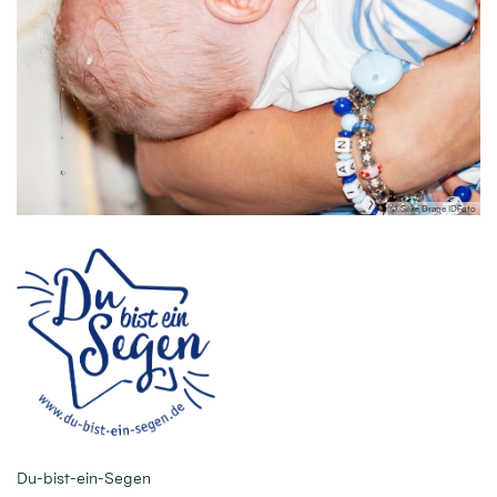
oto
© Silke Drane IDFoto
Du-bist-ein-Segen