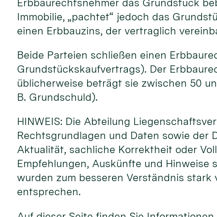
Erbbaurechtsnehmer das Grundstück beba
Immobilie, „pachtet“ jedoch das Grundst
einen Erbbauzins, der vertraglich vereinba
Beide Parteien schließen einen Erbbaurec
Grundstückskaufvertrags). Der Erbbaurech
üblicherweise beträgt sie zwischen 50 un
B. Grundschuld).
HINWEIS: Die Abteilung Liegenschaftsverw
Rechtsgrundlagen und Daten sowie der D
Aktualität, sachliche Korrektheit oder V
Empfehlungen, Auskünfte und Hinweise sin
wurden zum besseren Verständnis stark v
entsprechen.
Auf dieser Seite finden Sie Informatione