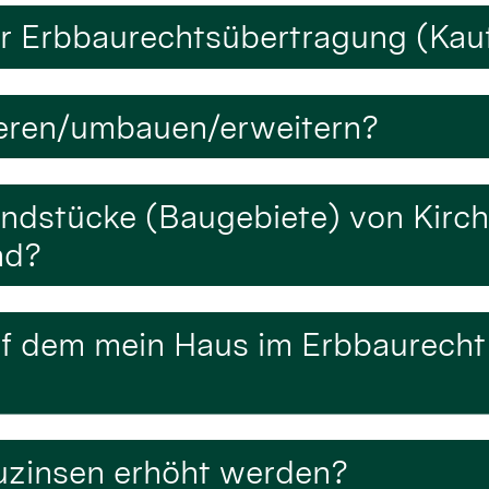
er Erbbaurechtsübertragung (Kau
ieren/umbauen/erweitern?
undstücke (Baugebiete) von Kirc
nd?
f dem mein Haus im Erbbaurecht s
auzinsen erhöht werden?