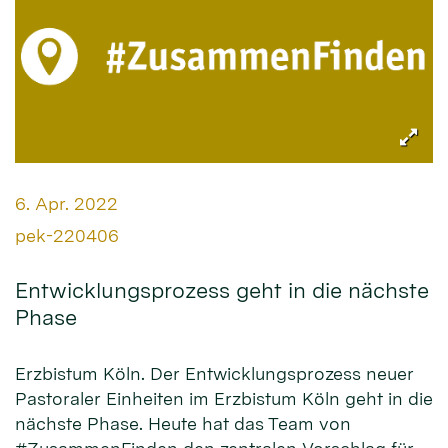
Datum:
6. Apr. 2022
Von:
pek-220406
Entwicklungsprozess geht in die nächste
Phase
Erzbistum Köln. Der Ent­wicklungs­pro­zess neuer
Pas­tora­ler Ein­hei­ten im Erz­bistum Köln geht in die
nächs­te Phase. Heu­­te hat das Team von