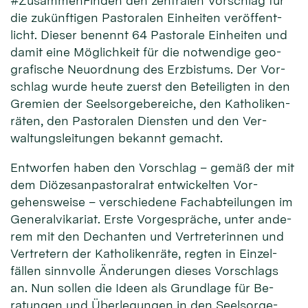
#Zusammen­Finden den zen­tra­len Vor­schlag für
die zukünf­tigen Pasto­ralen Ein­heiten ver­öffent­
licht. Dieser be­nennt 64 Pas­torale Ein­hei­ten und
damit eine Mög­lich­keit für die not­wendige geo­
gra­fische Neu­ord­nung des Erz­bistums. Der Vor­
schlag wurde heute zuerst den Be­teilig­ten in den
Gre­mien der Seel­sorge­be­reiche, den Ka­tho­liken­
räten, den Pasto­ralen Diensten und den Ver­
waltungs­lei­tungen be­kannt ge­macht.
Ent­worfen haben den Vor­schlag – gemäß der mit
dem Diözesan­pastoral­rat ent­wickel­ten Vor­
gehens­weise – ver­schie­dene Fach­ab­teilun­gen im
Ge­neral­vika­riat. Erste Vor­ge­sprä­che, unter ande­
rem mit den De­chan­ten und Ver­tre­terin­nen und
Ver­tre­tern der Ka­tholiken­räte, reg­ten in Einzel­
fällen sinn­volle Änderun­gen dieses Vor­schlags
an. Nun sollen die Ideen als Grund­lage für Be­
ratun­gen und Über­legun­gen in den Seel­sorge­