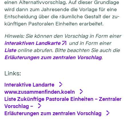
einen Alter­nativ­vor­schlag. Auf dieser Grund­lage
wird dann zum Jahres­ende die Vor­lage für eine
Ent­schei­dung über die räum­liche Ge­stalt der zu­
künfti­gen Pastora­len Ein­hei­ten er­ar­bei­tet.
Hin­weis: Sie können den Vor­schlag in Form einer
inter­aktiven Land­karte
und in Form einer
Liste
on­line ab­rufen. Bitte be­achten Sie auch die
Er­läute­run­gen zum zen­tralen Vor­schlag
.
Links:
Interaktive Landarte
www.zusammenfinden.koeln
Liste Zukünftige Pastorale Einheiten – Zentraler
Vorschlag –
Erläuterungen zum zentralen Vorschlag