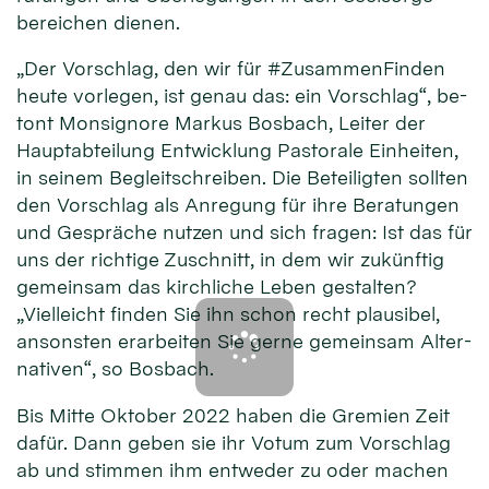
berei­chen die­nen.
„Der Vor­schlag, den wir für #Zusammen­Finden
heute vor­legen, ist genau das: ein Vor­schlag“, be­
tont Monsignore Markus Bosbach, Lei­ter der
Haupt­ab­tei­lung Ent­wick­lung Pastora­le Ein­heiten,
in sei­nem Begleit­schrei­ben. Die Be­teilig­ten soll­ten
den Vor­schlag als An­regung für ihre Be­ratun­gen
und Ge­spräche nutzen und sich fragen: Ist das für
uns der rich­tige Zu­schnitt, in dem wir zu­künf­tig
gemein­sam das kirch­liche Leben ge­stalten?
„Vielleicht fin­den Sie ihn schon recht plau­sibel,
ansons­ten erar­beiten Sie gerne gemein­sam Alter­
nati­ven“, so Bos­bach.
Bis Mitte Ok­to­ber 2022 haben die Gre­mien Zeit
da­für. Dann geben sie ihr Vo­tum zum Vor­schlag
ab und stimmen ihm ent­weder zu oder machen