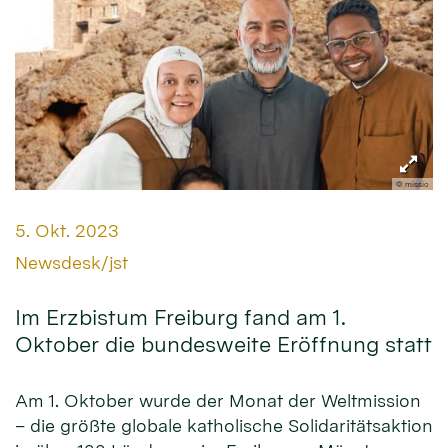
© missio
Datum:
5. Okt. 2023
Von:
Newsdesk/jst
Im Erzbistum Freiburg fand am 1.
Oktober die bundesweite Eröffnung statt
Am 1. Oktober wurde der Monat der Weltmission
– die größte globale katholische Solidaritätsaktion