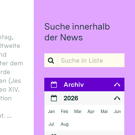
Suche innerhalb
der News
tag,
eltweite
und
Suche in Liste
ter dem
erde
en (Jes
Archiv
eo XIV.
ition
2026
Jan
Feb
Mär
Apr
Mai
Jun
 ...
Jul
Aug