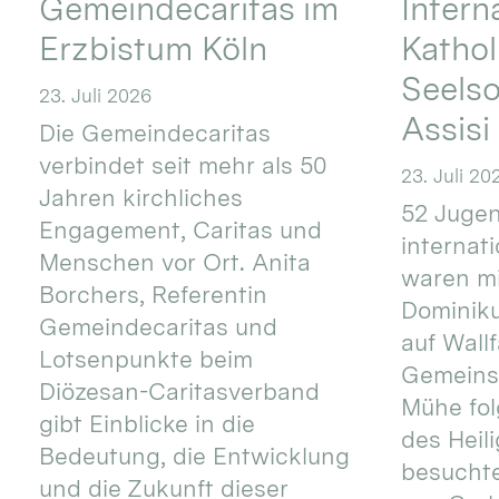
Gemeindecaritas im
Intern
Erzbistum Köln
Kathol
Seels
23. Juli 2026
Assisi
Die Gemeindecaritas
verbindet seit mehr als 50
23. Juli 20
Jahren kirchliches
52 Jugen
Engagement, Caritas und
internat
Menschen vor Ort. Anita
waren mi
Borchers, Referentin
Dominik
Gemeindecaritas und
auf Wallf
Lotsenpunkte beim
Gemeins
Diözesan-Caritasverband
Mühe fol
gibt Einblicke in die
des Heil
Bedeutung, die Entwicklung
besucht
und die Zukunft dieser