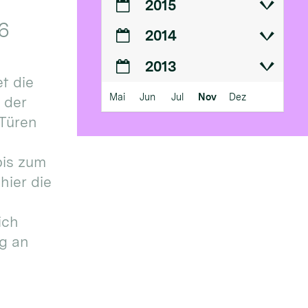
2015
6
2014
2013
t die
Mai
Jun
Jul
Nov
Dez
n der
 Türen
bis zum
hier die
ich
g an