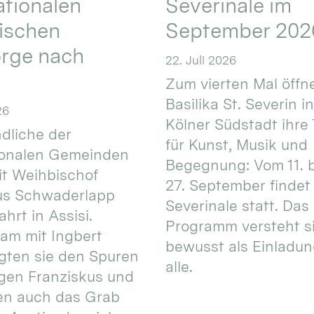
ationalen
Severinale im
ischen
September 202
orge nach
22. Juli 2026
Zum vierten Mal öffne
Basilika St. Severin i
26
Kölner Südstadt ihre
dliche der
für Kunst, Musik und
ionalen Gemeinden
Begegnung: Vom 11. 
t Weihbischof
27. September findet 
us Schwaderlapp
Severinale statt. Das
ahrt in Assisi.
Programm versteht s
am mit Ingbert
bewusst als Einladun
gten sie den Spuren
alle.
igen Franziskus und
en auch das Grab