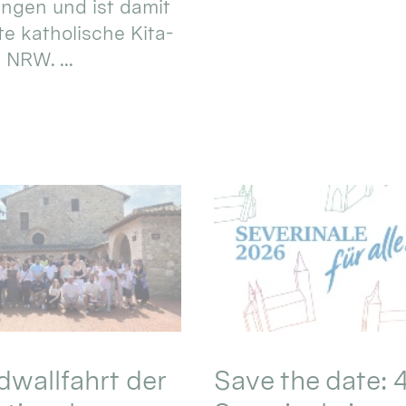
ungen und ist damit
te katholische Kita-
 NRW. ...
wallfahrt der
Save the date: 4