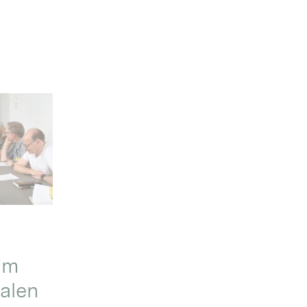
im
alen