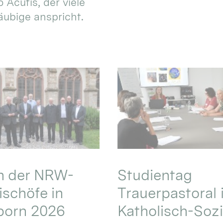
 Acutis, der viele
äubige anspricht.
en der NRW-
Studientag
schöfe in
Trauerpastoral 
born 2026
Katholisch-Sozi