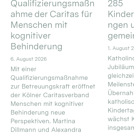
Qualifizierungsmaßn
285
ahme der Caritas für
Kinder
Menschen mit
ngen u
kognitiver
gemei
Behinderung
1. August 
Katholino
6. August 2026
Jubiläum
Mit einer
gleichze
Qualifizierungsmaßnahme
Meilenste
zur Betreuungskraft eröffnet
Übernahm
der Kölner Caritasverband
katholis
Menschen mit kognitiver
Kinderta
Behinderung neue
wächst K
Perspektiven. Martina
insgesa
Dillmann und Alexandra