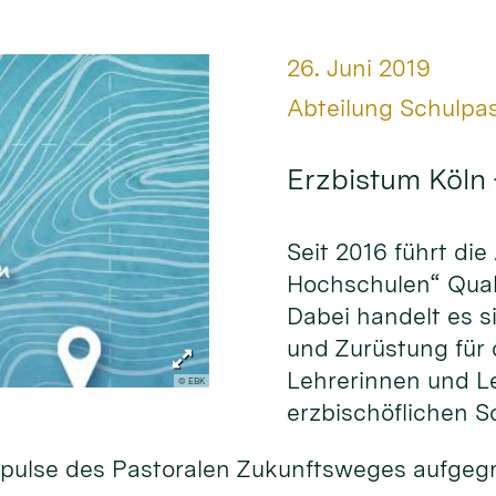
Datum:
26. Juni 2019
Von:
Abteilung Schulpa
Erzbistum Köln 
Seit 2016 führt di
Hochschulen“ Quali
Dabei handelt es 
und Zurüstung für
Lehrerinnen und Le
© EBK
erzbischöflichen S
mpulse des Pastoralen Zukunftsweges aufgegr