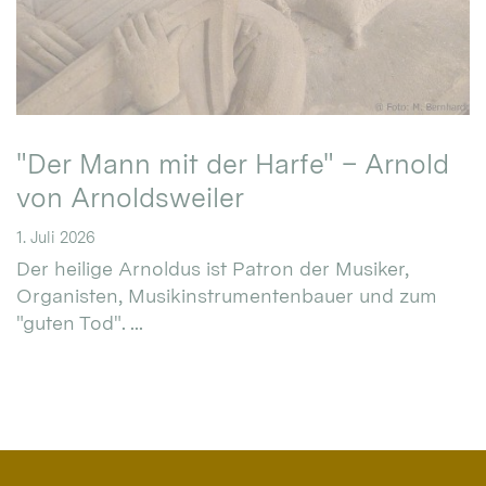
"Der Mann mit der Harfe" – Arnold
von Arnoldsweiler
1. Juli 2026
Der heilige Arnoldus ist Patron der Musiker,
Organisten, Musikinstrumentenbauer und zum
"guten Tod". ...