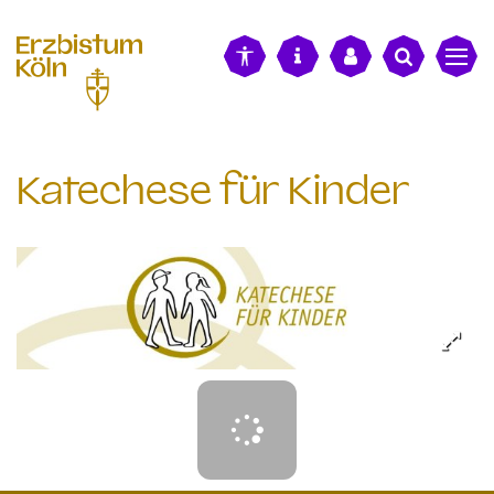
alt springen
Katechese für Kinder