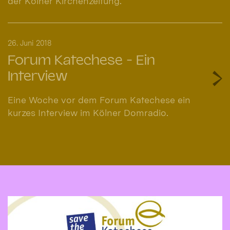
der Kölner Kirchenzeitung.
26. Juni 2018
Forum Katechese - Ein
Interview
Eine Woche vor dem Forum Katechese ein
kurzes Interview im Kölner Domradio.