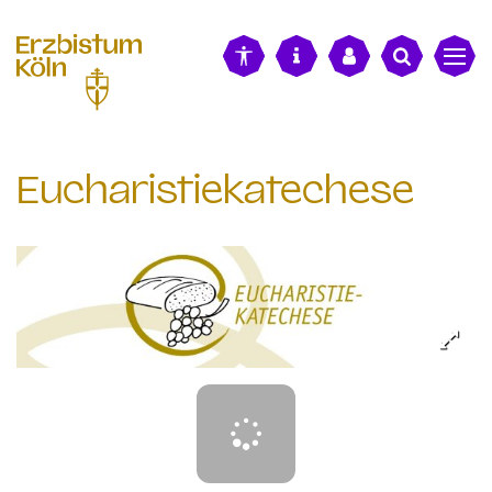
alt springen
Eucharistiekatechese