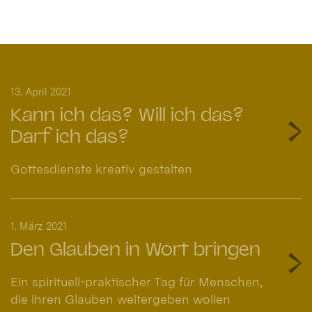
13. April 2021
Kann ich das? Will ich das?
Darf ich das?
Gottesdienste kreativ gestalten
1. März 2021
Den Glauben in Wort bringen
Ein spirituell-praktischer Tag für Menschen,
die ihren Glauben weitergeben wollen