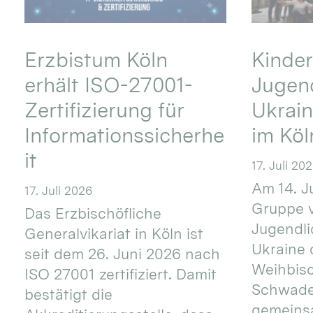
Erzbistum Köln
Kinder
erhält ISO-27001-
Jugend
Zertifizierung für
Ukrai
Informationssicherhe
im Kö
it
17. Juli 20
Am 14. J
17. Juli 2026
Gruppe v
Das Erzbischöfliche
Jugendli
Generalvikariat in Köln ist
Ukraine 
seit dem 26. Juni 2026 nach
Weihbisc
ISO 27001 zertifiziert. Damit
Schwade
bestätigt die
gemeins