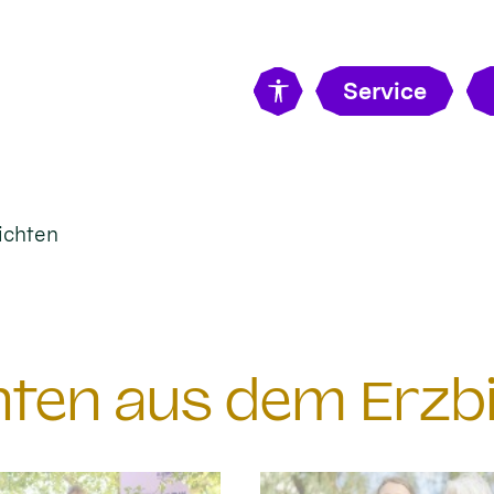
Service
ichten
chten aus dem Erzb