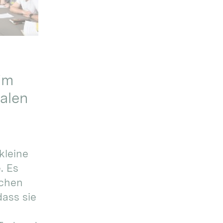
im
alen
kleine
. Es
ichen
dass sie