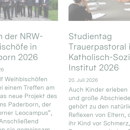
en der NRW-
Studientag
schöfe in
Trauerpastoral 
born 2026
Katholisch-Sozi
Institut 2026
26
f Weihbischöfen
20. Juli 2026
i einem Treffen am
Auch Kinder erleben 
das neue Projekt des
und große Abschiede
ms Paderborn, der
gehört zu den natürl
orner Leocampus“,
Reflexen von Eltern, 
 Anschließend
ihr Kind vor Schmerz,
en sie gemeinsam