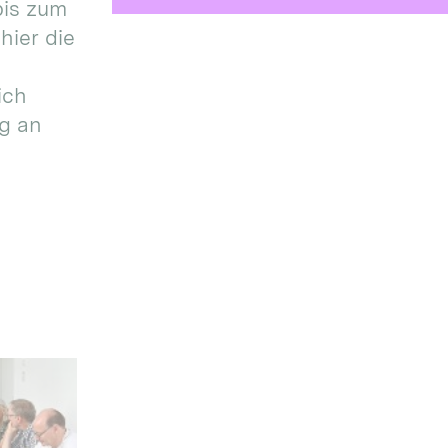
bis zum
hier die
ich
g an