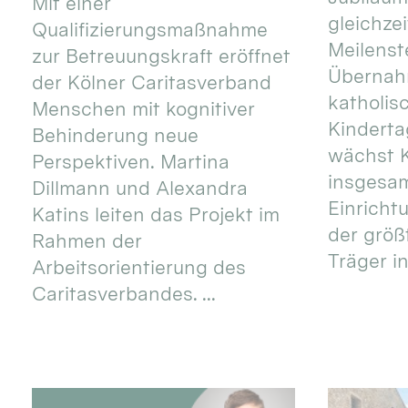
Mit einer
gleichze
Qualifizierungsmaßnahme
Meilenste
zur Betreuungskraft eröffnet
Übernahm
der Kölner Caritasverband
katholis
Menschen mit kognitiver
Kinderta
Behinderung neue
wächst K
Perspektiven. Martina
insgesa
Dillmann und Alexandra
Einricht
Katins leiten das Projekt im
der größ
Rahmen der
Träger in
Arbeitsorientierung des
Caritasverbandes. ...