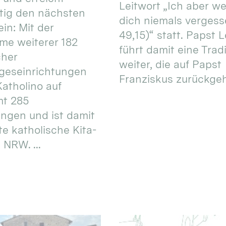
Leitwort „Ich aber w
itig den nächsten
dich niemals vergess
in: Mit der
49,15)“ statt. Papst L
e weiterer 182
führt damit eine Trad
cher
weiter, die auf Papst
geseinrichtungen
Franziskus zurückgeht.
atholino auf
mt 285
ungen und ist damit
te katholische Kita-
 NRW. ...