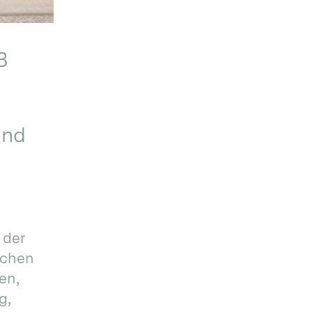
B
und
 der
schen
en,
g,