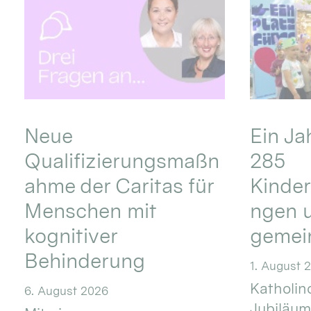
Neue
Ein Ja
Qualifizierungsmaßn
285
ahme der Caritas für
Kinder
Menschen mit
ngen u
kognitiver
gemei
Behinderung
1. August 
Katholino
6. August 2026
Jubiläum