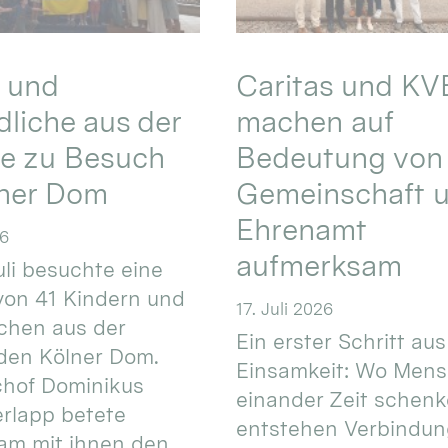
 und
Caritas und KV
liche aus der
machen auf
ne zu Besuch
Bedeutung von
lner Dom
Gemeinschaft 
Ehrenamt
26
aufmerksam
uli besuchte eine
on 41 Kindern und
17. Juli 2026
chen aus der
Ein erster Schritt aus
den Kölner Dom.
Einsamkeit: Wo Men
hof Dominikus
einander Zeit schenk
rlapp betete
entstehen Verbindun
am mit ihnen den