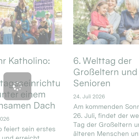
hr Katholino:
6. Welttag der
Großeltern und
tageseinrichtu
Senioren
nter einem
24. Juli 2026
nsamen Dach
Am kommenden Sonn
26. Juli, findet der w
2026
Tag der Großeltern 
 feiert sein erstes
älteren Menschen un
 und erreicht