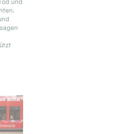
Tod und
hten.
und
 sagen
ützt