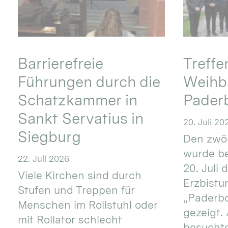
Barrierefreie
Treff
Führungen durch die
Weihbi
Schatzkammer in
Pader
Sankt Servatius in
20. Juli 20
Siegburg
Den zwöl
wurde be
22. Juli 2026
20. Juli 
Viele Kirchen sind durch
Erzbistu
Stufen und Treppen für
„Paderb
Menschen im Rollstuhl oder
gezeigt.
mit Rollator schlecht
besucht