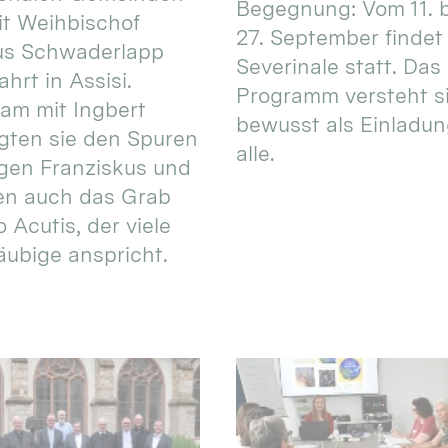
Begegnung: Vom 11. 
t Weihbischof
27. September findet 
us Schwaderlapp
Severinale statt. Das
ahrt in Assisi.
Programm versteht s
am mit Ingbert
bewusst als Einladun
gten sie den Spuren
alle.
igen Franziskus und
en auch das Grab
 Acutis, der viele
äubige anspricht.