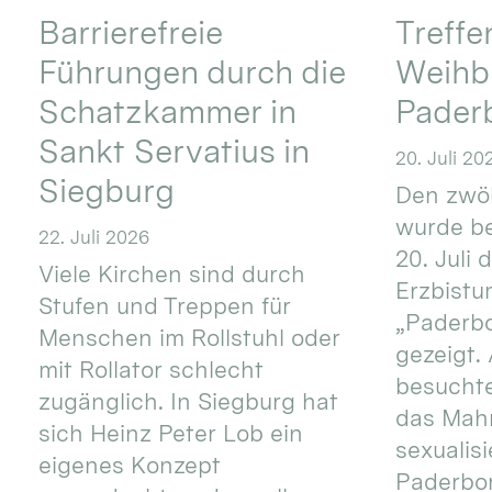
Barrierefreie
Treff
Führungen durch die
Weihbi
Schatzkammer in
Pader
Sankt Servatius in
20. Juli 20
Siegburg
Den zwöl
wurde be
22. Juli 2026
20. Juli 
Viele Kirchen sind durch
Erzbistu
Stufen und Treppen für
„Paderb
Menschen im Rollstuhl oder
gezeigt.
mit Rollator schlecht
besucht
zugänglich. In Siegburg hat
das Mah
sich Heinz Peter Lob ein
sexualis
eigenes Konzept
Paderbo