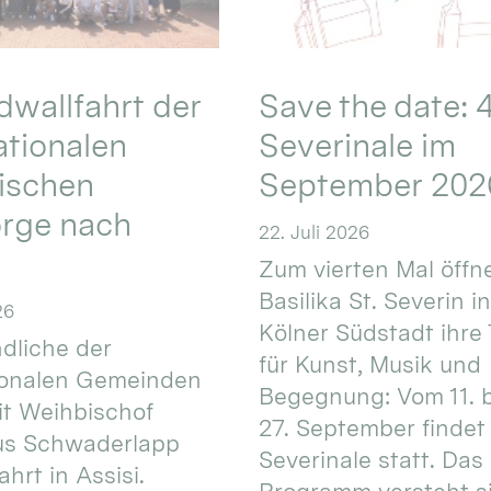
wallfahrt der
Save the date: 4
ationalen
Severinale im
ischen
September 202
orge nach
22. Juli 2026
Zum vierten Mal öffne
Basilika St. Severin i
26
Kölner Südstadt ihre
dliche der
für Kunst, Musik und
ionalen Gemeinden
Begegnung: Vom 11. 
t Weihbischof
27. September findet 
us Schwaderlapp
Severinale statt. Das
ahrt in Assisi.