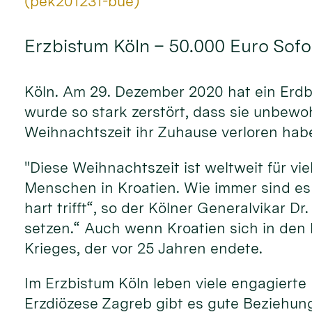
Von:
(pek201231-bue)
Erzbistum Köln – 50.000 Euro Sofort
Köln. Am 29. Dezember 2020 hat ein Erdbe
wurde so stark zerstört, dass sie unbewohn
Weihnachtszeit ihr Zuhause verloren habe
"Diese Weihnachtszeit ist weltweit für v
Menschen in Kroatien. Wie immer sind es d
hart trifft“, so der Kölner Generalvikar D
setzen.“ Auch wenn Kroatien sich in den 
Krieges, der vor 25 Jahren endete.
Im Erzbistum Köln leben viele engagierte
Erzdiözese Zagreb gibt es gute Beziehun