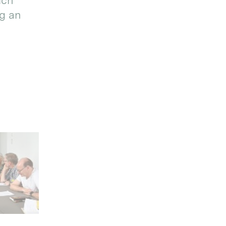
ich
g an