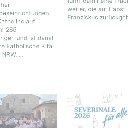
führt damit eine Trad
cher
weiter, die auf Papst
geseinrichtungen
Franziskus zurückgeht.
atholino auf
mt 285
ungen und ist damit
te katholische Kita-
 NRW. ...