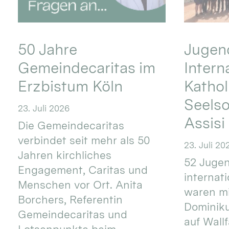
50 Jahre
Jugend
Gemeindecaritas im
Intern
Erzbistum Köln
Kathol
Seels
23. Juli 2026
Assisi
Die Gemeindecaritas
verbindet seit mehr als 50
23. Juli 20
Jahren kirchliches
52 Jugen
Engagement, Caritas und
internat
Menschen vor Ort. Anita
waren mi
Borchers, Referentin
Dominik
Gemeindecaritas und
auf Wallf