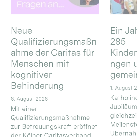
Neue
Ein Ja
Qualifizierungsmaßn
285
ahme der Caritas für
Kinder
Menschen mit
ngen u
kognitiver
gemei
Behinderung
1. August 
Katholino
6. August 2026
Jubiläum
Mit einer
gleichze
Qualifizierungsmaßnahme
Meilenste
zur Betreuungskraft eröffnet
Übernahm
der Kölner Caritasverband