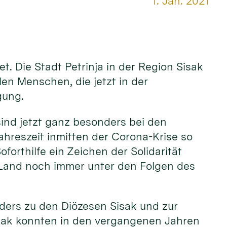
Datum:
1. Jan. 2021
. Die Stadt Petrinja in der Region Sisak
len Menschen, die jetzt in der
gung.
sind jetzt ganz besonders bei den
Jahreszeit inmitten der Corona-Krise so
oforthilfe ein Zeichen der Solidarität
s Land noch immer unter den Folgen des
nders zu den Diözesen Sisak und zur
isak konnten in den vergangenen Jahren