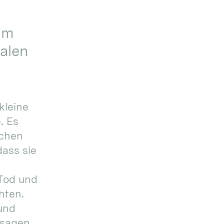
im
alen
kleine
. Es
ichen
dass sie
Tod und
hten.
und
 sagen