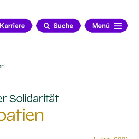
Karriere
Suche
Menü
en
:
r Solidarität
oatien