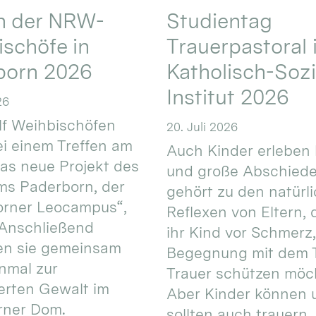
en der NRW-
Studientag
schöfe in
Trauerpastoral 
born 2026
Katholisch-Sozi
Institut 2026
26
f Weihbischöfen
20. Juli 2026
i einem Treffen am
Auch Kinder erleben 
das neue Projekt des
und große Abschiede
ms Paderborn, der
gehört zu den natürl
orner Leocampus“,
Reflexen von Eltern, 
 Anschließend
ihr Kind vor Schmerz,
en sie gemeinsam
Begegnung mit dem 
nmal zur
Trauer schützen möc
ierten Gewalt im
Aber Kinder können 
rner Dom.
sollten auch trauern,