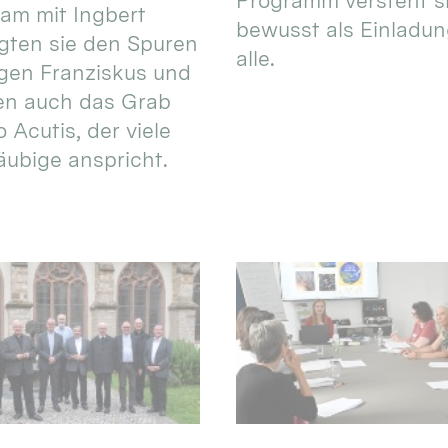
Programm versteht s
am mit Ingbert
bewusst als Einladun
gten sie den Spuren
alle.
igen Franziskus und
en auch das Grab
 Acutis, der viele
äubige anspricht.