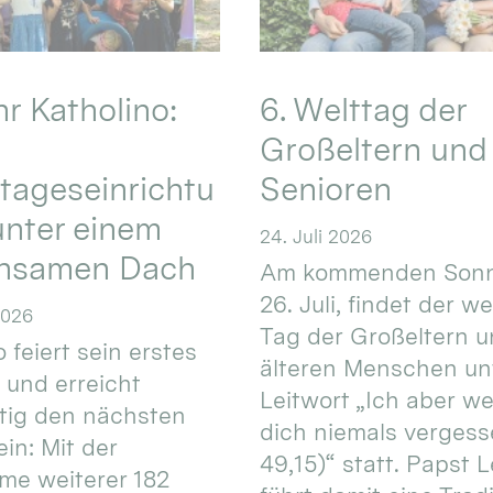
hr Katholino:
6. Welttag der
Großeltern und
tageseinrichtu
Senioren
nter einem
24. Juli 2026
nsamen Dach
Am kommenden Sonn
26. Juli, findet der w
2026
Tag der Großeltern 
 feiert sein erstes
älteren Menschen un
 und erreicht
Leitwort „Ich aber w
itig den nächsten
dich niemals vergess
in: Mit der
49,15)“ statt. Papst L
e weiterer 182