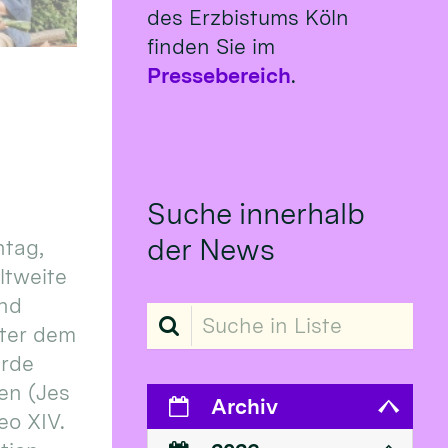
des Erzbistums Köln
finden Sie im
Pressebereich
.
Suche innerhalb
der News
tag,
eltweite
und
Suche in Liste
ter dem
erde
en (Jes
Archiv
eo XIV.