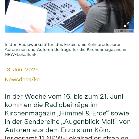
© Fotolia/Tsian
In den Radiowerkstätten des Erzbistums Köln produzieren
Autorinnen und Autoren Beiträge für die Kirchenmagazine im
NRW-Lokalfunk.
Datum:
13. Juni 2025
Von:
Newsdesk/ke
In der Woche vom 16. bis zum 21. Juni
kommen die Radiobeiträge im
Kirchenmagazin „Himmel & Erde“ sowie
in der Sendereihe „Augenblick Mal!“ von
Autoren aus dem Erzbistum Köln.
Insgesamt 11 NRW-Lokalradios strahlen