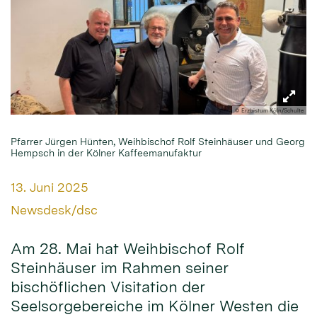
© Erzbistum Köln/Schulte
Pfarrer Jürgen Hünten, Weihbischof Rolf Steinhäuser und Georg
Hempsch in der Kölner Kaffeemanufaktur
Datum:
13. Juni 2025
Von:
Newsdesk/dsc
Am 28. Mai hat Weihbischof Rolf
Steinhäuser im Rahmen seiner
bischöflichen Visitation der
Seelsorgebereiche im Kölner Westen die