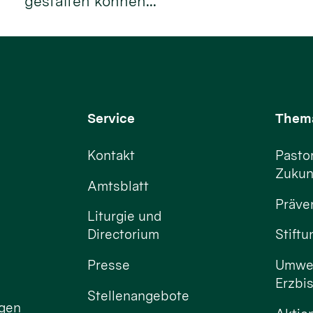
gestalten können...
Service
Them
Kontakt
Pastor
Zukun
Amtsblatt
Präve
Liturgie und
Directorium
Stift
Presse
Umwel
Erzbi
Stellenangebote
ngen