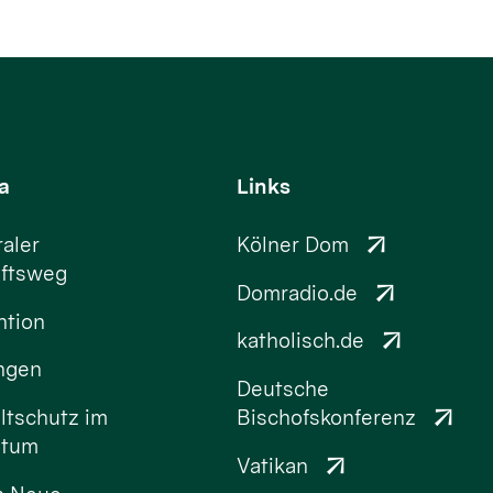
a
Links
aler
Kölner Dom
ftsweg
Domradio.de
ntion
katholisch.de
ungen
Deutsche
tschutz im
Bischofskonferenz
stum
Vatikan