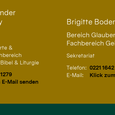
ander
Brigitte
Bode
y
Bereich Glaube
Fachbereich Gei
rte &
hbereich
Sekretariat
Bibel & Liturgie
Telefon:
0221 1642
 1279
E-Mail:
Klick zum
 E-Mail senden