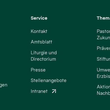
Service
Them
Kontakt
Pastor
Zukun
Amtsblatt
Präve
Liturgie und
Directorium
Stift
Presse
Umwel
Erzbi
Stellenangebote
ngen
Aktio
Intranet
Nachb