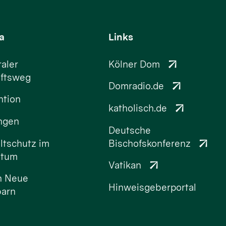
a
Links
aler
Kölner Dom
ftsweg
Domradio.de
ntion
katholisch.de
ungen
Deutsche
tschutz im
Bischofskonferenz
stum
Vatikan
n Neue
Hinweisgeberportal
arn