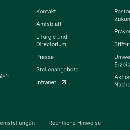
Kontakt
Pastor
Zukun
Amtsblatt
Präve
Liturgie und
Directorium
Stift
Presse
Umwel
Erzbi
Stellenangebote
ngen
Aktio
Intranet
Nachb
einstellungen
Rechtliche Hinweise