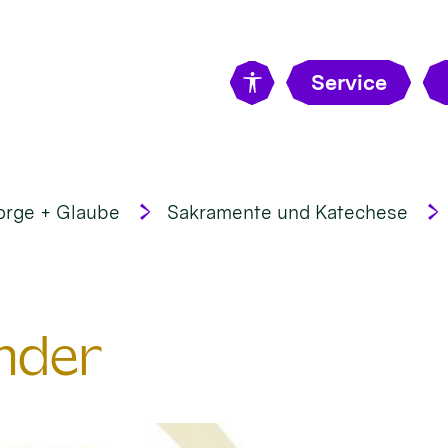
Service
orge + Glaube
Sakramente und Katechese
nder