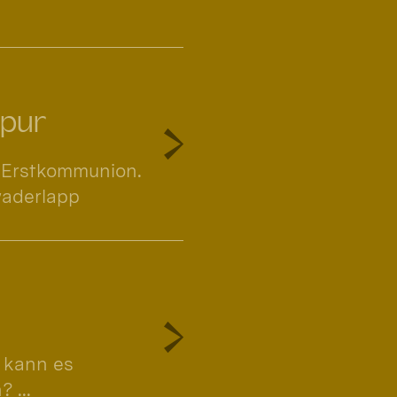
Spur
 Erstkommunion.
waderlapp
 kann es
 ...