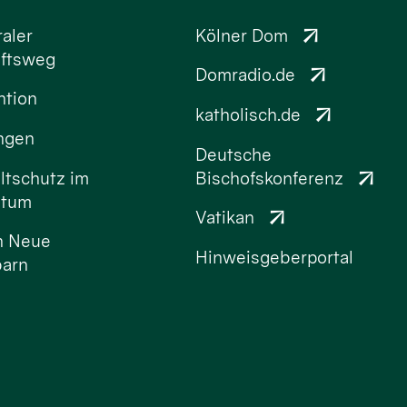
aler
Kölner Dom
ftsweg
Domradio.de
ntion
katholisch.de
ungen
Deutsche
tschutz im
Bischofskonferenz
stum
Vatikan
n Neue
Hinweisgeberportal
arn