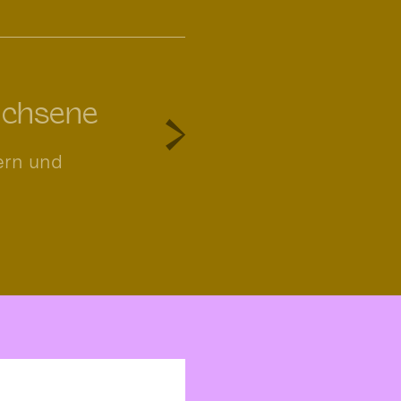
achsene
tern und