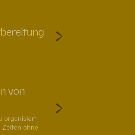
rbereitung
en von
 organisiert
n Zeiten ohne