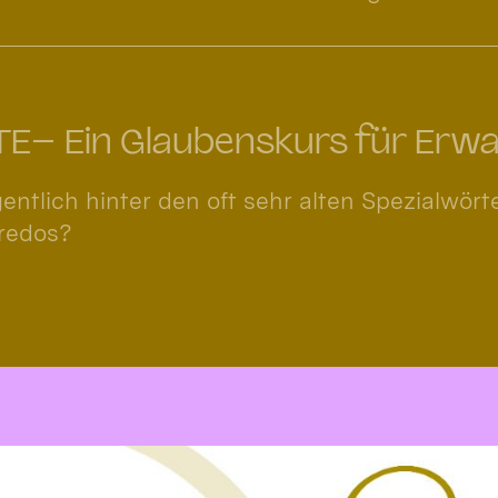
– Ein Glaubenskurs für Erw
gentlich hinter den oft sehr alten Spezialwör
redos?