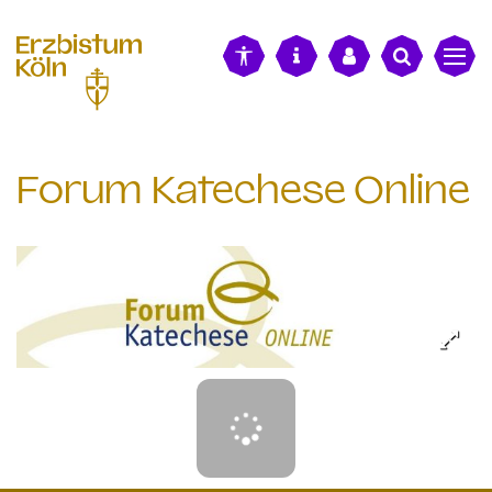
alt springen
Forum Katechese Online