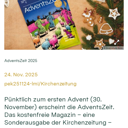
© Erzbistum Köln
AdventsZeit 2025
Datum:
24. Nov. 2025
Von:
pek251124-lmi/Kirchenzeitung
Pünktlich zum ersten Advent (30.
November) erscheint die AdventsZeit.
Das kostenfreie Magazin – eine
Sonderausgabe der Kirchenzeitung –