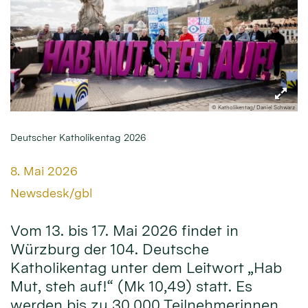
© Katholikentag/ Daniel Schwarz
Deutscher Katholikentag 2026
Datum:
8. Mai 2026
Von:
Newsdesk/gbl
Vom 13. bis 17. Mai 2026 findet in
Würzburg der 104. Deutsche
Katholikentag unter dem Leitwort „Hab
Mut, steh auf!“ (Mk 10,49) statt. Es
werden bis zu 30.000 Teilnehmerinnen