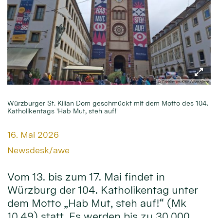
© Erzbistum Köln/Wenglorz
Würzburger St. Kilian Dom geschmückt mit dem Motto des 104.
Katholikentags 'Hab Mut, steh auf!'
Datum:
16. Mai 2026
Von:
Newsdesk/awe
Vom 13. bis zum 17. Mai findet in
Würzburg der 104. Katholikentag unter
dem Motto „Hab Mut, steh auf!“ (Mk
10,49) statt. Es werden bis zu 30.000