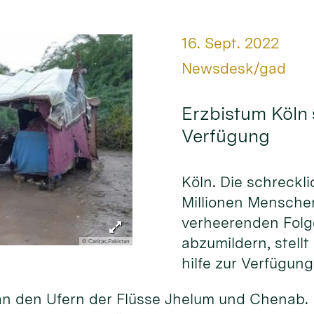
Datum:
16. Sept. 2022
Von:
Newsdesk/gad
Erzbistum Köln s
Verfügung
Köln. Die schreck­li
Millio­nen Men­sche
ver­heeren­den Fol­
ab­zumil­dern, stel
© Caritas Pakistan
hilfe zur Ver­fügung
gt an den Ufern der Flüsse Jhelum und Chenab.