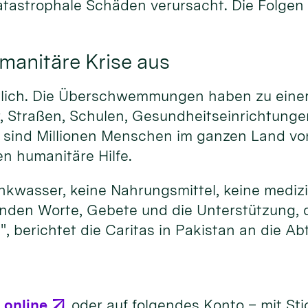
atas­trophale Schä­den verur­sacht. Die Fol­ge
anitäre Krise aus
cht­lich. Die Über­schwemmun­gen haben zu eine
, Straßen, Schu­len, Gesund­heits­ein­richtun­ge
 sind Millionen Men­schen im gan­zen Land vo
 huma­nitäre Hil­fe.
k­wasser, keine Nahrungs­mittel, keine medi­z
en­den Worte, Ge­bete und die Unter­stützung, 
", berich­tet die Caritas in Pakis­tan an die Ab
–
online
oder auf folgendes Konto – mit Stich