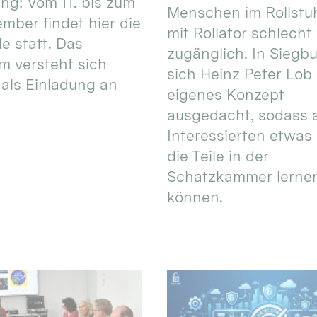
g: Vom 11. bis zum
Menschen im Rollstuh
ember findet hier die
mit Rollator schlecht
e statt. Das
zugänglich. In Siegb
 versteht sich
sich Heinz Peter Lob 
als Einladung an
eigenes Konzept
ausgedacht, sodass a
Interessierten etwas
die Teile in der
Schatzkammer lerne
können.