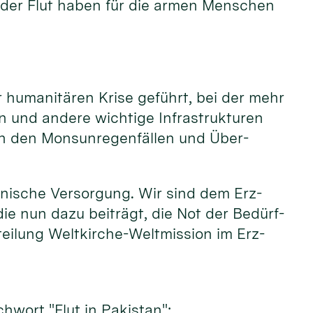
n der Flut haben für die ar­men Men­schen
r humani­tären Krise ge­führt, bei der mehr
n und andere wich­tige Infra­struk­turen
n den Mon­sun­regen­fällen und Über­
inische Ver­sor­gung. Wir sind dem Erz­
die nun dazu bei­trägt, die Not der Bedürf­
­teilung Welt­kirche-Welt­mission im Erz­
­wort "Flut in Pakis­tan":