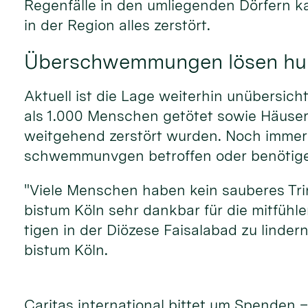
Regen­fälle in den um­liegen­den Dörfern k
in der Re­gion alles zer­stört.
Überschwemmungen lösen hum
Aktu­ell ist die Lage weiter­hin unüber­si
als 1.000 Men­schen getö­tet so­wie Häu­ser
weit­gehend zer­stört wur­den. Noch immer
schwemmunvgen be­troffen oder benö­tigen
"Viele Men­schen haben kein sau­beres Trin
bistum Köln sehr dank­bar für die mit­fühl
tigen in der Diözese Faisa­labad zu lin­dern
bistum Köln.
Caritas inter­national bittet um Spen­den 