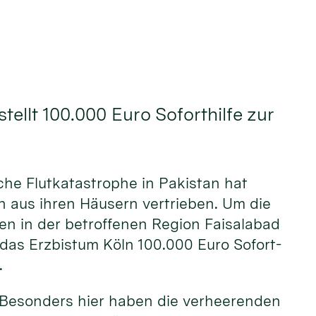
tellt 100.000 Euro Soforthilfe zur
che Flut­katas­trophe in Pakis­tan hat
n aus ihren Häu­sern ver­trieben. Um die
gen in der betroffe­nen Region Fai­sala­bad
lt das Erz­bistum Köln 100.000 Euro Sofort­
.
 Beson­ders hier haben die ver­heeren­den