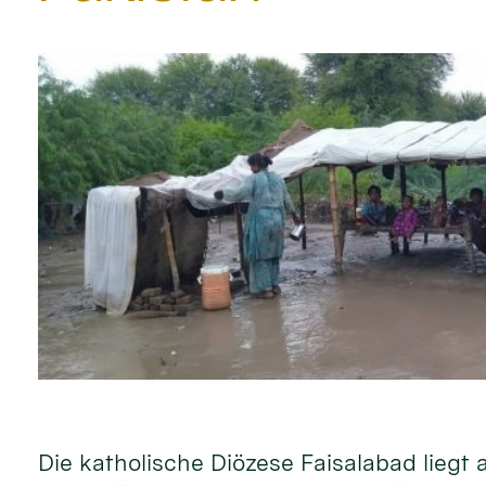
Die katho­lische Diö­zese Faisa­labad lie