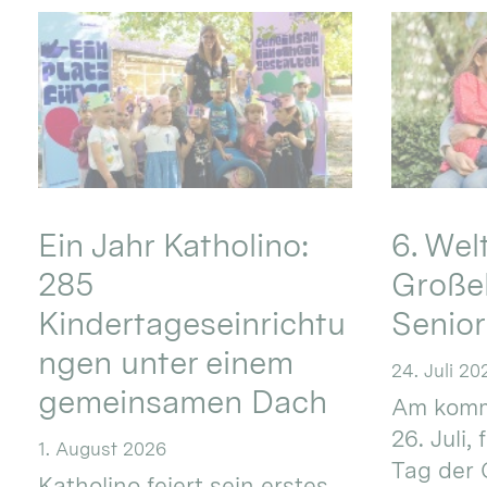
Ein Jahr Katholino:
6. Wel
285
Große
Kindertageseinrichtu
Senio
ngen unter einem
24. Juli 20
gemeinsamen Dach
Am komm
26. Juli,
1. August 2026
Tag der 
Katholino feiert sein erstes