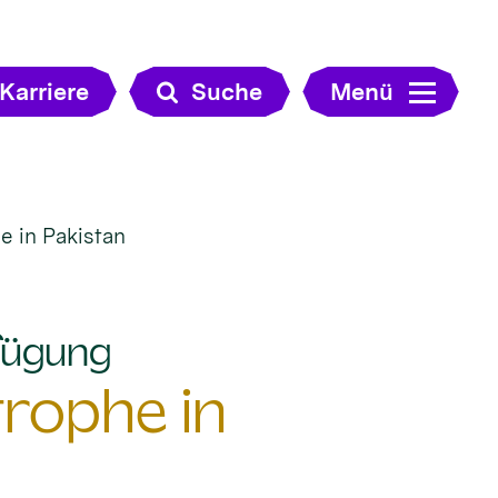
Karriere
Suche
Menü
e in Pakistan
:
rfügung
trophe in