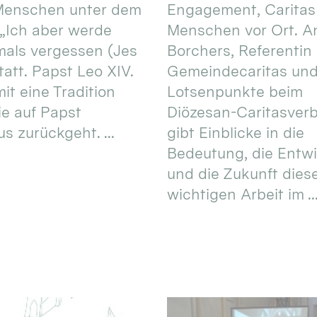
 Menschen unter dem
Engagement, Caritas
 „Ich aber werde
Menschen vor Ort. An
mals vergessen (Jes
Borchers, Referentin
tatt. Papst Leo XIV.
Gemeindecaritas un
it eine Tradition
Lotsenpunkte beim
ie auf Papst
Diözesan-Caritasver
s zurückgeht. ...
gibt Einblicke in die
Bedeutung, die Entw
und die Zukunft dies
wichtigen Arbeit im ..