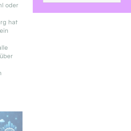
l oder
urg hat
ein
lle
 über
n