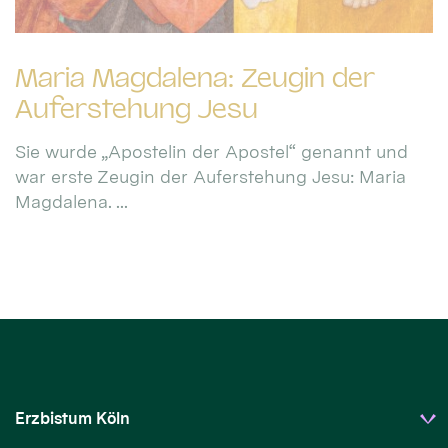
Maria Magdalena: Zeugin der
Auferstehung Jesu
Sie wurde „Apostelin der Apostel“ genannt und
war erste Zeugin der Auferstehung Jesu: Maria
Magdalena. ...
Erzbistum Köln