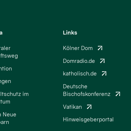
a
Links
aler
Kölner Dom
ftsweg
Domradio.de
ntion
katholisch.de
ungen
Deutsche
tschutz im
Bischofskonferenz
stum
Vatikan
n Neue
Hinweisgeberportal
arn