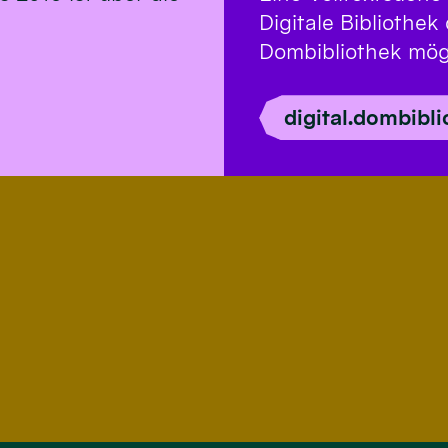
Digitale Bibliothe
Dombibliothek mög
digital.dombibl