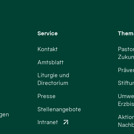
Service
Them
Kontakt
Pastor
Zukun
Amtsblatt
Präve
Liturgie und
Directorium
Stift
Presse
Umwel
Erzbi
Stellenangebote
ngen
Aktio
Intranet
Nachb