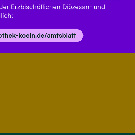
k der Erzbischöflichen Diözesan- und
lich:
iothek-koeln.de/amtsblatt