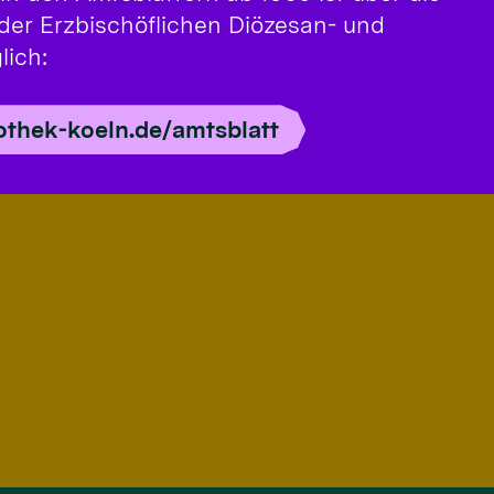
k der Erzbischöflichen Diözesan- und
lich:
iothek-koeln.de/amtsblatt