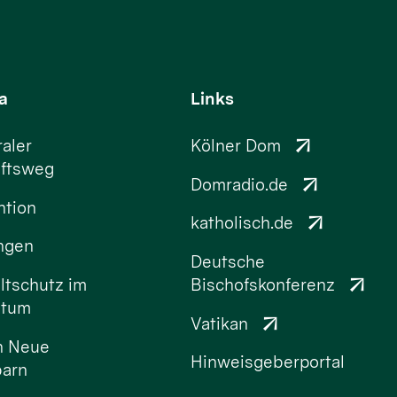
a
Links
aler
Kölner Dom
ftsweg
Domradio.de
ntion
katholisch.de
ungen
Deutsche
tschutz im
Bischofskonferenz
stum
Vatikan
n Neue
Hinweisgeberportal
arn