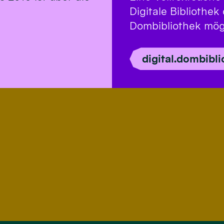
Digitale Bibliothe
Dombibliothek mög
digital.dombibl