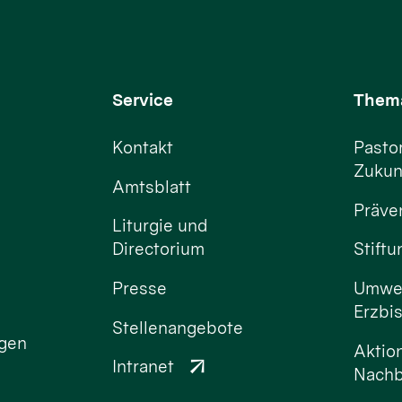
Service
Them
Kontakt
Pastor
Zukun
Amtsblatt
Präve
Liturgie und
Directorium
Stift
Presse
Umwel
Erzbi
Stellenangebote
ngen
Aktio
Intranet
Nachb