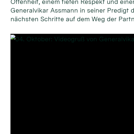
Offen­heit, einem tie­fen Res­pekt und ei­n
General­vikar Assmann in sei­ner Pre­digt da
nächs­ten Schritte auf dem Weg der Part­n