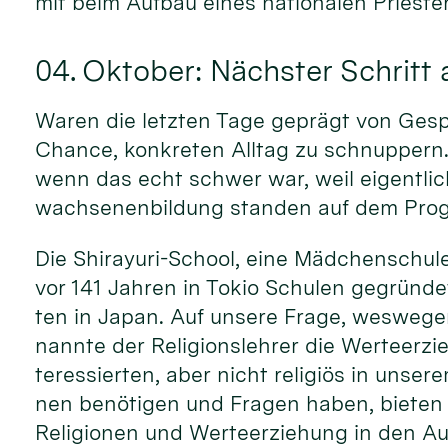
mit beim Aufbau eines nationalen Prieste
04. Oktober: Nächster Schritt
Wa­ren die letz­ten Tage ge­prägt von Ge­sp
Chance, kon­kre­ten All­tag zu schnuppern. 
wenn das echt schwer war, weil ei­gent­lich
wachse­nen­bil­dung stan­den auf dem Pro
Die Shirayuri-School, eine Mäd­chen­schu­le 
vor 141 Jah­ren in Tokio Schu­len ge­grün­d
ten in Ja­pan. Auf un­sere Frage, wes­wegen 
nannte der Reli­gions­leh­rer die Werte­erzie
teressier­ten, aber nicht reli­giös in un­se
nen benö­ti­gen und Fra­gen ha­ben, bie­te
Reli­gio­nen und Wer­te­er­zie­hung in den 