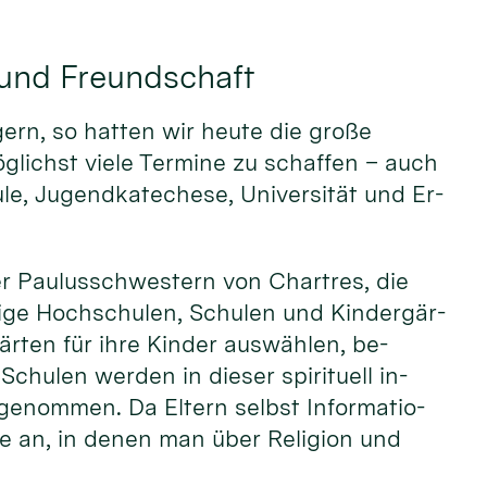
 und Freundschaft
gern, so hatten wir heu­te die große
g­lichst vie­le Ter­mine zu schaffen – auch
le, Jugend­kate­chese, Uni­versi­tät und Er­
er Pau­lus­schwes­tern von Char­tres, die
nige Hoch­schulen, Schu­len und Kin­der­gär­
är­ten für ihre Kin­der aus­wählen, be­
chu­len wer­den in die­ser spiri­tuell in­
ge­nommen. Da El­tern selbst In­for­ma­tio­
he an, in de­nen man über Reli­gion und