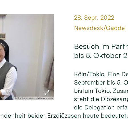
Datum:
28. Sept. 2022
Von:
Newsdesk/Gadde
Besuch im Part
bis 5. Oktober 
Köln/Tokio. Eine D
Septem­ber bis 5. 
bistum Tokio. Zusa
steht die Diözesan
© Erzbistum Köln / Nadim Ammann
die Dele­gation er
unden­heit beider Erz­diözesen heute bedeutet