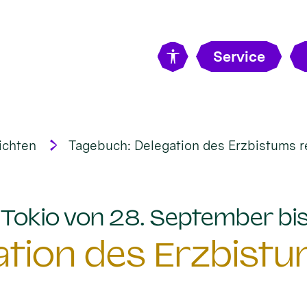
Service
ichten
Tagebuch: Delegation des Erzbistums r
Tokio von 28. September bi
tion des Erzbistu