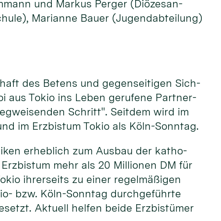
mmann und Markus Perger (Diözesan­
hule), Marianne Bauer (Jugend­abteilung)
chaft des Betens und gegen­seitigen Sich-
oi aus Tokio ins Leben gerufene Partner­
wegwei­senden Schritt". Seit­dem wird im
und im Erz­bistum Tokio als Köln-Sonntag.
­liken erheblich zum Ausbau der katho­
 Erz­bistum mehr als 20 Millionen DM für
Tokio ihrerseits zu einer regel­mäßigen
kio- bzw. Köln-Sonntag durch­geführte
setzt. Aktuell helfen beide Erz­bistümer