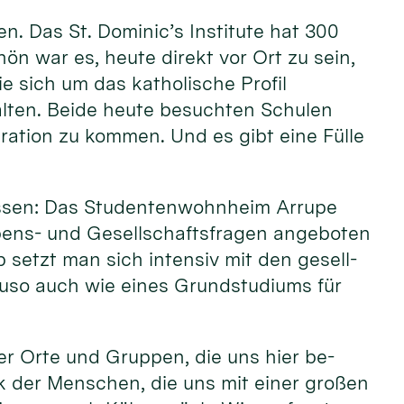
nen. Das St. Dominic’s Insti­tute hat 300
chön war es, heu­te di­rekt vor Ort zu sein,
e sich um das katho­lische Pro­fil
al­ten. Bei­de heu­te be­suchten Schu­len
era­tion zu kommen. Und es gibt eine Fülle
lassen: Das Stu­denten­wohn­heim Arrupe
ens- und Ge­sell­schafts­fra­gen an­ge­boten
setzt man sich in­ten­siv mit den ge­sell­
nau­so auch wie eines Grund­studiums für
der Or­te und Gruppen, die uns hier be­
ck der Men­schen, die uns mit einer großen