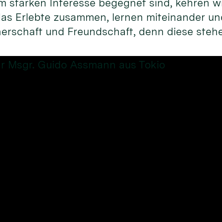
em star­ken In­teresse begeg­net sind, keh­ren 
s Er­lebte zu­sammen, ler­nen mit­ein­an­der un
er­schaft und Freund­schaft, denn diese ste­he