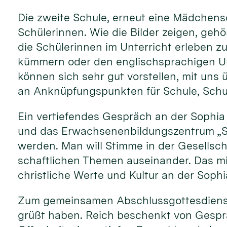
Die zwei­te Schu­le, er­neut eine Mäd­chen­s
Schüler­innen. Wie die Bil­der zei­gen, ge­hö
die Schüler­innen im Unter­richt er­leben z
kümmern oder den en­glisch­spra­chigen Un­te
können sich sehr gut vor­stellen, mit uns 
an An­knüpfungs­punk­ten für Schule, Schul
Ein ver­tiefen­des Ge­spräch an der Sophia
und das Er­wachse­nen­bil­dungs­zen­trum „S
wer­den. Man will Stimme in der Ge­sell­sch
schaft­lichen The­men aus­ein­an­der. Das 
christ­liche Wer­te und Kul­tur an der Sophi
Zum gemein­samen Ab­schluss­gottes­dienst 
grüßt haben. Reich be­schenkt von Ge­sprä