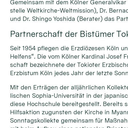
Gemeinsam mit dem Kölner General­vika
stelle Weltkirche-Weltmission), Dr. Ber
und Dr. Shingo Yoshida (Berater) das Par
Partnerschaft der Bistümer Tok
Seit 1954 pflegen die Erzdiözesen Köln un
Helfens“. Die vom Kölner Kardinal Josef 
schaft bezeich­nete der Tokioter Erz­bisch
Erz­bistum Köln jedes Jahr der letzte Son
Mit den Erträgen der alljähr­lichen Kolle
lischen Sophia-Universi­tät in der japa­ni
diese Hoch­schule bereit­ge­stellt. Bereits
Hilf­saktion zugunsten der Kirche in Mya
Sonntags­kollekte gemein­sam für Maßnahme