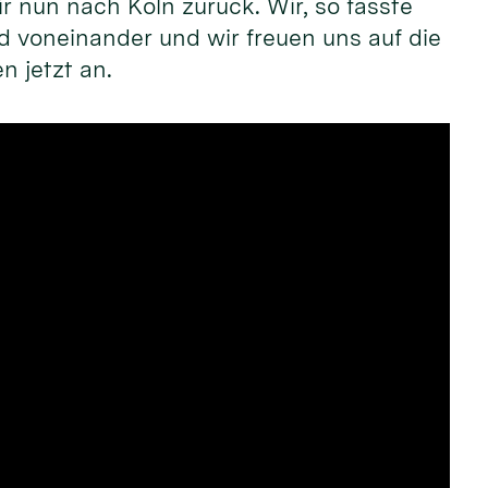
wir nun nach Köln zu­rück. Wir, so fasste
d von­ein­an­der und wir freu­en uns auf die
n jetzt an.