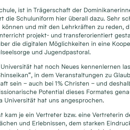
chule, ist in Trä­ger­schaft der Domi­nika­ner­in
rt die Schul­uni­form hier über­all da­zu. Sehr s
u können und mit den Lehr­kräf­ten zu re­den, di
r­richt pro­jekt- und trans­fer­orien­tiert ge­st
über die digi­talen Möglich­keiten in eine Koop
­seel­sorge und Jugend­pastoral.
 Uni­versi­tät hat noch Neu­es kennen­lernen 
hinseikan“, in dem Ver­an­stal­tun­gen zu Glau­b
aft sein – auch bei 1% Chris­ten – und des­halb 
missio­narische Poten­tial die­ses For­mates ge
a Uni­versi­tät hat uns an­gespro­chen.
kam je ein Ver­treter bzw. eine Ver­tre­terin 
­chen und Er­leb­nissen, dem star­ken Ein­dru