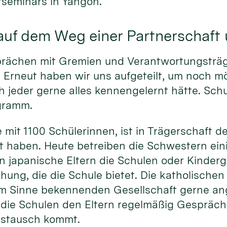
r­seminars in Yangon.
 auf dem Weg einer Partnerschaft
rä­chen mit Gre­mien und Ver­ant­wor­tungs­trä­
Er­neut ha­ben wir uns auf­ge­teilt, um noch mö
 jeder ger­ne alles kennen­ge­lernt hätte. Schu­
­gramm.
mit 1100 Schüler­innen, ist in Trä­ger­schaft d
et ha­ben. Heute be­trei­ben die Schwes­tern ei­
japa­nische El­tern die Schu­len oder Kin­der­g
­hung, die die Schule bie­tet. Die katho­lischen S
rem Sinne be­kennen­den Ge­sell­schaft ger­ne an­
n die Schu­len den El­tern regel­mäßig Ge­spräc
Aus­tausch kommt.