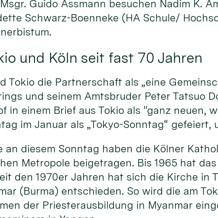
r Msgr. Guido Assmann besuchen Nadim K. A
nadette Schwarz-Boenneke (HA Schule/
Hochsc
tnerbistum.
io und Köln seit fast 70 Jahren
d Tokio die Partner­schaft als „eine Gemein­s
Frings und seinem Amts­bruder Peter Tatsuo D
of in einem Brief aus Tokio als "ganz neuen, 
n­tag im Januar als „Tokyo-Sonntag“ gefeiert, 
kte an diesem Sonn­tag haben die Kölner Katho
schen Metro­pole beigetragen. Bis 1965 hat das
 seit den 1970er Jahren hat sich die Kirche in 
nmar (Burma) entschie­den. So wird die am To
n der Priester­aus­bildung in Myanmar einge­