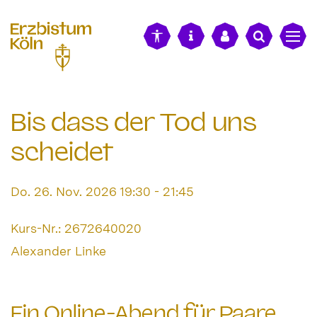
alt springen
Bis dass der Tod uns
scheidet
Datum:
Do. 26. Nov. 2026 19:30 - 21:45
Art bzw. Nummer:
Kurs-Nr.: 2672640020
Von:
Alexander Linke
Ort:
Ein Online-Abend für Paare