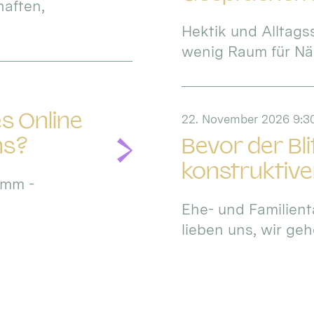
haften,
Hektik und Alltags
wenig Raum für Näh
s Online
22. November 2026 9:30
ns?
Bevor der Bl
konstruktiv
amm -
Ehe- und Familient
lieben uns, wir ge