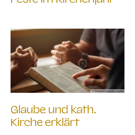
© Shutterstock/d.ee_angelo
Glaube und kath.
Kirche erklärt