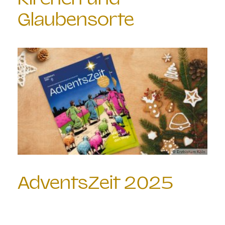
Glaubensorte
© Erzbistum Köln
AdventsZeit 2025