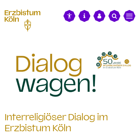
alt springen
Interreligiöser Dialog im
Erzbistum Köln