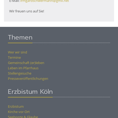
E-Mail:
irmgardschwermann@gmx.net
Wir freuen uns auf Sie!
Themen
Wer wir sind
Termine
Gemeinschaft (er)leben
Leben im Pfarrhaus
Stellengesuche
Presseveröffentlichungen
Erzbistum Köln
Erzbistum
Kirche vor Ort
Seelsorge & Glaube