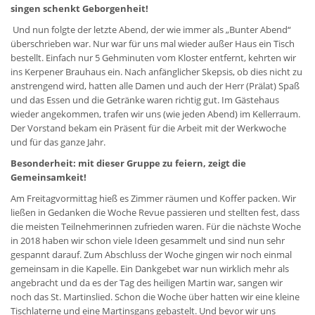
singen schenkt Geborgenheit!
Und nun folgte der letzte Abend, der wie immer als „Bunter Abend“
überschrieben war. Nur war für uns mal wieder außer Haus ein Tisch
bestellt. Einfach nur 5 Gehminuten vom Kloster entfernt, kehrten wir
ins Kerpener Brauhaus ein. Nach anfänglicher Skepsis, ob dies nicht zu
anstrengend wird, hatten alle Damen und auch der Herr (Prälat) Spaß
und das Essen und die Getränke waren richtig gut. Im Gästehaus
wieder angekommen, trafen wir uns (wie jeden Abend) im Kellerraum.
Der Vorstand bekam ein Präsent für die Arbeit mit der Werkwoche
und für das ganze Jahr.
Besonderheit: mit dieser Gruppe zu feiern, zeigt die
Gemeinsamkeit!
Am Freitagvormittag hieß es Zimmer räumen und Koffer packen. Wir
ließen in Gedanken die Woche Revue passieren und stellten fest, dass
die meisten Teilnehmerinnen zufrieden waren. Für die nächste Woche
in 2018 haben wir schon viele Ideen gesammelt und sind nun sehr
gespannt darauf. Zum Abschluss der Woche gingen wir noch einmal
gemeinsam in die Kapelle. Ein Dankgebet war nun wirklich mehr als
angebracht und da es der Tag des heiligen Martin war, sangen wir
noch das St. Martinslied. Schon die Woche über hatten wir eine kleine
Tischlaterne und eine Martinsgans gebastelt. Und bevor wir uns