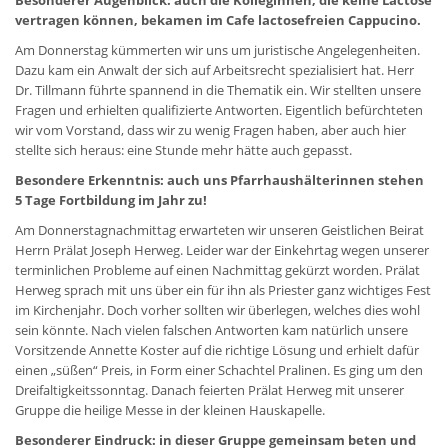
Besonderer Augenblick: auch die Kolleginnen, die keine Lactose
vertragen können, bekamen im Cafe lactosefreien Cappucino.
Am Donnerstag kümmerten wir uns um juristische Angelegenheiten.
Dazu kam ein Anwalt der sich auf Arbeitsrecht spezialisiert hat. Herr
Dr. Tillmann führte spannend in die Thematik ein. Wir stellten unsere
Fragen und erhielten qualifizierte Antworten. Eigentlich befürchteten
wir vom Vorstand, dass wir zu wenig Fragen haben, aber auch hier
stellte sich heraus: eine Stunde mehr hätte auch gepasst.
Besondere Erkenntnis: auch uns Pfarrhaushälterinnen stehen
5 Tage Fortbildung im Jahr zu!
Am Donnerstagnachmittag erwarteten wir unseren Geistlichen Beirat
Herrn Prälat Joseph Herweg. Leider war der Einkehrtag wegen unserer
terminlichen Probleme auf einen Nachmittag gekürzt worden. Prälat
Herweg sprach mit uns über ein für ihn als Priester ganz wichtiges Fest
im Kirchenjahr. Doch vorher sollten wir überlegen, welches dies wohl
sein könnte. Nach vielen falschen Antworten kam natürlich unsere
Vorsitzende Annette Koster auf die richtige Lösung und erhielt dafür
einen „süßen“ Preis, in Form einer Schachtel Pralinen. Es ging um den
Dreifaltigkeitssonntag. Danach feierten Prälat Herweg mit unserer
Gruppe die heilige Messe in der kleinen Hauskapelle.
Besonderer Eindruck: in dieser Gruppe gemeinsam beten und