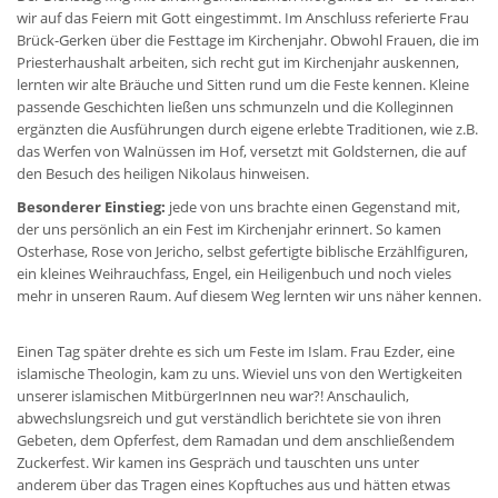
wir auf das Feiern mit Gott eingestimmt. Im Anschluss referierte Frau
Brück-Gerken über die Festtage im Kirchenjahr. Obwohl Frauen, die im
Priesterhaushalt arbeiten, sich recht gut im Kirchenjahr auskennen,
lernten wir alte Bräuche und Sitten rund um die Feste kennen. Kleine
passende Geschichten ließen uns schmunzeln und die Kolleginnen
ergänzten die Ausführungen durch eigene erlebte Traditionen, wie z.B.
das Werfen von Walnüssen im Hof, versetzt mit Goldsternen, die auf
den Besuch des heiligen Nikolaus hinweisen.
Besonderer Einstieg:
jede von uns brachte einen Gegenstand mit,
der uns persönlich an ein Fest im Kirchenjahr erinnert. So kamen
Osterhase, Rose von Jericho, selbst gefertigte biblische Erzählfiguren,
ein kleines Weihrauchfass, Engel, ein Heiligenbuch und noch vieles
mehr in unseren Raum. Auf diesem Weg lernten wir uns näher kennen.
Einen Tag später drehte es sich um Feste im Islam. Frau Ezder, eine
islamische Theologin, kam zu uns. Wieviel uns von den Wertigkeiten
unserer islamischen MitbürgerInnen neu war?! Anschaulich,
abwechslungsreich und gut verständlich berichtete sie von ihren
Gebeten, dem Opferfest, dem Ramadan und dem anschließendem
Zuckerfest. Wir kamen ins Gespräch und tauschten uns unter
anderem über das Tragen eines Kopftuches aus und hätten etwas