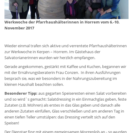
Werkwoche der Pfarrhaushälterinnen in Horrem vom 6.-10.
November 2017
Wieder einmal trafen sich aktive und verrentete Pfarrhaushälterinnen
zur Werkwoche in Kerpen – Horrem. Im Gästehaus der
Salvatorianerinnen wurden wir herzlich empfangen.
Gerade angekommen, gestärkt mit Kaffee und Kuchen, begannen wir
mit der Ernährungsberaterin Frau Conzen. In ihren Ausführungen
besprach sie, was wir besonders in der Nahrungszubereitung im
kleinen Haushalt beachten sollen.
Besonderer Tipp:
aus gegarten Speiseresten einen Salat vorbereiten
und so wird`s gemacht: Salatdressing in ein Einmachglas geben, feste
Zutaten (z.B. Möhren) als erstes in das Glas geben und danach alle
anderen Zutaten einfüllen, Glas verschließen und am anderen Tag in
einen tiefen Teller umstülpen: das Dressing verteilt sich auf den
Speisen!
Der Dienstag fing mit einem gemeinsamen Morgenlob an - so wurden