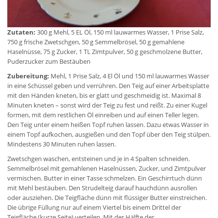
Zutaten:
300 g Mehl, 5 EL Öl, 150 ml lauwarmes Wasser, 1 Prise Salz,
750 g frische Zwetschgen, 50 g Semmelbrösel, 50 g gemahlene
Haselnüsse, 75 g Zucker, 1 TL Zimtpulver, 50 g geschmolzene Butter,
Puderzucker zum Bestäuben
Zubereitung:
Mehl, 1 Prise Salz, 4 El Öl und 150 ml lauwarmes Wasser
in eine Schüssel geben und verrühren. Den Teig auf einer Arbeitsplatte
mit den Händen kneten, bis er glatt und geschmeidig ist. Maximal 8
Minuten kneten – sonst wird der Teig zu fest und reißt. Zu einer Kugel
formen, mit dem restlichen Öl einreiben und auf einen Teller legen.
Den Teig unter einem heißen Topf ruhen lassen. Dazu etwas Wasser in
einem Topf aufkochen, ausgießen und den Topf über den Teig stülpen.
Mindestens 30 Minuten ruhen lassen.
Zwetschgen waschen, entsteinen und je in 4 Spalten schneiden.
Semmelbrösel mit gemahlenen Haselnüssen, Zucker, und Zimtpulver
vermischen. Butter in einer Tasse schmelzen. Ein Geschirrtuch dünn
mit Mehl bestäuben. Den Strudelteig darauf hauchdünn ausrollen
oder ausziehen. Die Teigfläche dünn mit flüssiger Butter einstreichen.
Die übrige Füllung nur auf einem Viertel bis einem Drittel der
Teigfläche (kurze Seite) verteilen. Mit der Hälfte der