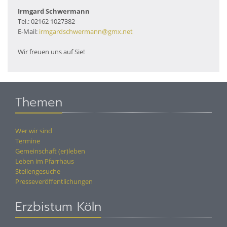
Irmgard Schwermann
Tel.: 02162 1027382
E-Mail:
irmgardschwermann@gmx.net
Wir freuen uns auf Sie!
Themen
Wer wir sind
Termine
Gemeinschaft (er)leben
Leben im Pfarrhaus
Stellengesuche
Presseveröffentlichungen
Erzbistum Köln