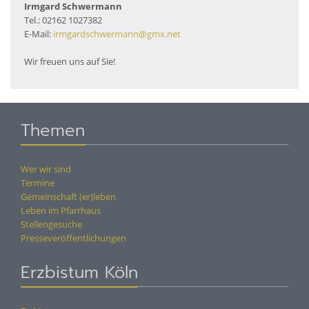
Irmgard Schwermann
Tel.: 02162 1027382
E-Mail:
irmgardschwermann@gmx.net
Wir freuen uns auf Sie!
Themen
Wer wir sind
Termine
Gemeinschaft (er)leben
Leben im Pfarrhaus
Stellengesuche
Presseveröffentlichungen
Erzbistum Köln