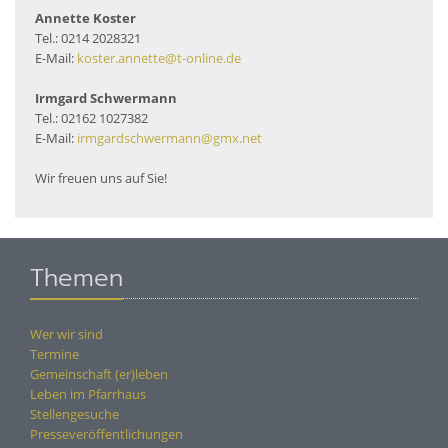
Annette Koster
Tel.: 0214 2028321
E-Mail:
koster.annette@t-online.de
Irmgard Schwermann
Tel.: 02162 1027382
E-Mail:
irmgardschwermann@gmx.net
Wir freuen uns auf Sie!
Themen
Wer wir sind
Termine
Gemeinschaft (er)leben
Leben im Pfarrhaus
Stellengesuche
Presseveröffentlichungen