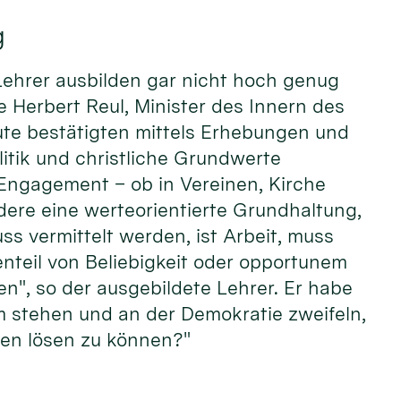
g
Leh­rer aus­bil­den gar nicht hoch ge­nug
e Her­bert Reul, Minister des In­nern des
ute be­stä­tigten mit­tels Er­he­bungen und
­tik und christ­liche Grund­wer­te
 En­gage­ment – ob in Ver­einen, Kir­che
dere eine werte­orien­tier­te Grund­hal­tung,
 ver­mit­telt wer­den, ist Ar­beit, muss
­teil von Be­liebig­keit oder op­por­tunem
hen", so der aus­gebil­dete Lehrer. Er habe
 ste­hen und an der Demo­kra­tie zwei­feln,
hemen lösen zu können?"