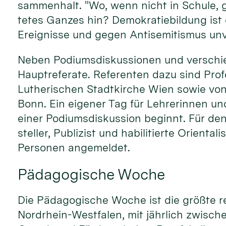
sammen­halt. "Wo, wenn nicht in Schu­le, gib
tetes Gan­zes hin? Demo­kratie­bil­dung ist
Er­eig­nisse und ge­gen Anti­semi­tismus un
Neben Podiums­dis­kussio­nen und ver­schi
Hauptreferate. Refe­renten dazu sind Pro
Lutherischen Stadt­kirche Wien sowie von
Bonn. Ein ei­gener Tag für Lehrer­innen un
einer Podiums­diskussion be­ginnt. Für de
steller, Publi­zist und habi­litier­te Ori
Per­sonen ange­meldet.
Pädagogische Woche
Die Pädago­gische Woche ist die größte reg
Nordrhein-Westfalen, mit jähr­lich zwisch