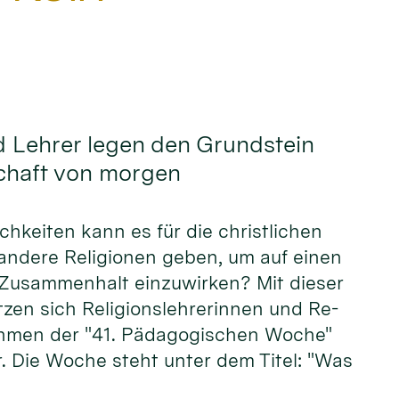
d Lehrer legen den Grundstein
schaft von morgen
ch­keiten kann es für die christ­lichen
an­dere Reli­gionen ge­ben, um auf ei­nen
 Zu­sammen­halt ein­zu­wir­ken? Mit die­ser
tzen sich Re­li­gions­leh­rerinnen und Re­
ah­men der "41. Pä­dago­gischen Woche"
r. Die Wo­che steht unter dem Ti­tel: "Was