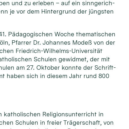
ben und zu er­le­ben – auf ein sinn­ge­rich­
denn je vor dem Hinter­grund der jüngs­ten
der 41. Pädagogischen Woche thema­tischen
Köln, Pfarrer Dr. Johannes Modeß von der
chen Friedrich-Wilhelms-Uni­versität
Katho­lischen Schulen gewid­met, der mit
hu­len am 27. Oktober konnte der Schrift­
esamt haben sich in diesem Jahr rund 800
katho­lischen Religions­unter­richt in
hen Schulen in freier Träger­schaft, von