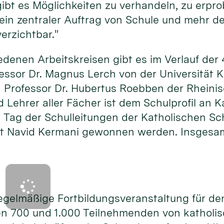
t es Mög­lich­kei­ten zu ver­han­deln, zu er­pro­
 ein zen­tra­ler Auf­trag von Schu­le und mehr 
verzichtbar."
e­denen Arbeits­krei­sen gibt es im Ver­lauf 
fessor Dr. Magnus Lerch von der Uni­versität 
 Professor Dr. Hubertus Roebben der Rheini­s
d Lehrer aller Fächer ist dem Schul­profil an 
n Tag der Schul­leitungen der Katho­lischen Sc
en­talist Navid Kermani ge­wonnen werden. Ins­g
el­mäßige Fort­bildungs­veran­staltung für den 
en 700 und 1.000 Teil­nehmenden von katho­lisc