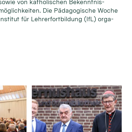
 sowie von katho­lischen Be­kenntnis­
ns­möglich­keiten. Die Pädago­gische Woche
­tut für Lehrer­fort­bildung (IfL) orga­