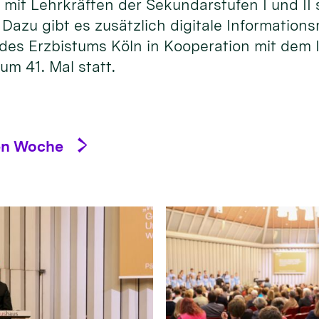
 mit Lehr­kräften der Sekundar­stufen I und II
Dazu gibt es zusätz­lich digi­tale Infor­matio
 Erz­bistums Köln in Koopera­tion mit dem Insti
zum 41. Mal statt.
hen Woche