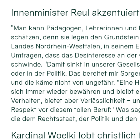
Innenminister Reul akzentuier
"Man kann Pä­da­gogen, Leh­rer­innen und Le
schät­zen, denn sie le­gen den Grund­stein 
Lan­des Nordrhein-Westfalen, in sei­nem Er­ö
Um­fragen, dass das Des­inte­resse an der G
schwinde. "Da­mit sinkt in un­serer Ge­sell­s
oder in der Poli­tik. Das be­reitet mir Sor­g
und die kä­me nicht von un­ge­fähr. "Eine H
sich im­mer wie­der be­währen und bleibt ei
Ver­halten, bie­tet aber Ver­läss­lichkeit –
Re­spekt vor die­sem tol­len Beruf: "Was s
die dem Rechts­staat, der Po­li­tik und de
Kardinal Woelki lobt christlic