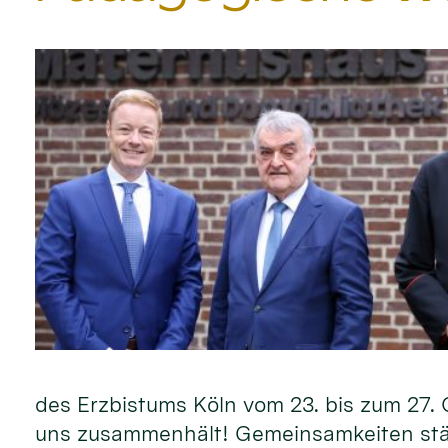
des Erz­bistums Köln vom 23. bis zum 27. Ok
uns zu­sammen­hält! Ge­mein­sam­keiten st