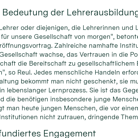
t Bedeutung der Lehrerausbildun
h­rer oder die­jeni­gen, die Leh­rerin­nen und 
für unsere Ge­sell­schaft von mor­gen", be­tont
ffnungs­vor­trag. Zahl­reiche nam­hafte In­sti­t
e­sell­schaft wachse, das Ver­trauen in die Poli
chaft die Be­reit­schaft zu ge­sell­schaft­lichem
en", so Reul. Jedes mensch­liche Han­deln er­for­
al­tung be­kommt man nicht ge­schenkt, sie muss
n lebens­lan­ger Lern­prozess. Sie ist das Gegen
 und die be­nö­tigen ins­beson­dere junge Men­sc
agt man heute jun­gen Men­schen, die vor ei­nem
n Insti­tu­tionen nicht zu­trauen, dringende T
h fundiertes Engagement