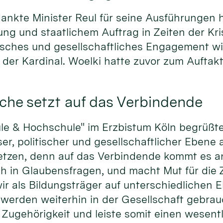
ankte Minister Reul für seine Aus­füh­rungen hi
g und staat­lichem Auf­trag in Zei­ten der Kri­
i­sches und ge­sell­schaft­liches En­gage­ment wie
 der Kar­dinal. Woel­ki hat­te zu­vor zum Auf­takt 
he setzt auf das Verbindende
le & Hoch­schule" im Erz­bistum Köln be­grüßte 
ser, po­litischer und ge­sell­schaft­licher E­bene 
tzen, denn auf das Ver­bin­den­de kommt es an.
h in Glau­bens­fra­gen, und macht Mut für die 
ir als Bil­dungs­träger auf unter­schied­lichen 
 wer­den wei­ter­hin in der Ge­sell­schaft ge­bra
le Zu­gehörig­keit und leiste so­mit einen wesent­