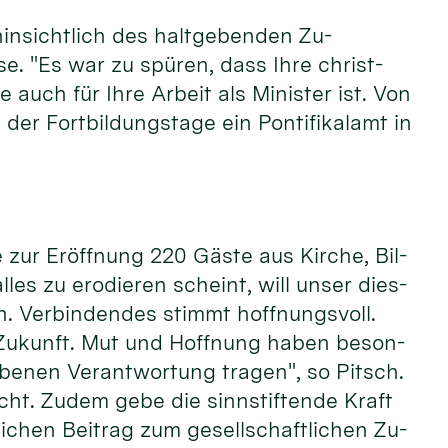
n­sicht­lich des halt­ge­ben­den Zu­
se. "Es war zu spü­ren, dass Ihre christ­
 auch für Ih­re Ar­beit als Mi­nister ist. Von
der Fort­bil­dungs­tage ein Pon­ti­fi­kalamt in
zur Er­öff­nung 220 Gäste aus Kir­che, Bil­
al­les zu ero­die­ren scheint, will unser dies­
 Ver­bin­den­des stimmt hoff­nungs­voll.
Zu­kunft. Mut und Hoff­nung ha­ben be­son­
Ebenen Ver­ant­wor­tung tra­gen", so Pitsch.
ucht. Zu­dem gebe die sinn­stif­tende Kraft
lichen Bei­trag zum ge­sell­schaft­lichen Zu­