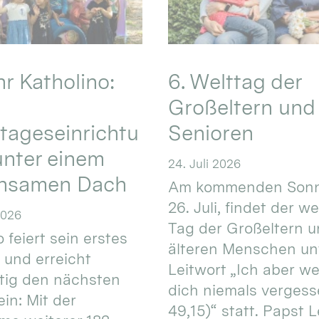
hr Katholino:
6. Welttag der
Großeltern und
tageseinrichtu
Senioren
nter einem
24. Juli 2026
nsamen Dach
Am kommenden Sonn
26. Juli, findet der w
2026
Tag der Großeltern 
 feiert sein erstes
älteren Menschen un
 und erreicht
Leitwort „Ich aber w
itig den nächsten
dich niemals vergess
in: Mit der
49,15)“ statt. Papst L