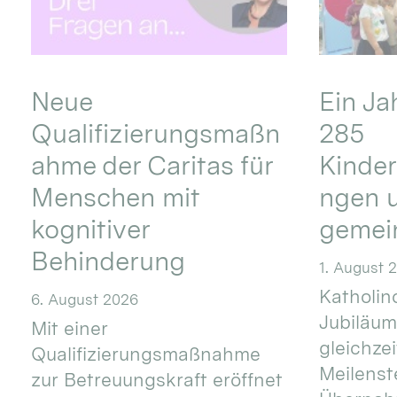
Neue
Ein Ja
Qualifizierungsmaßn
285
ahme der Caritas für
Kinder
Menschen mit
ngen u
kognitiver
gemei
Behinderung
1. August 
Katholino
6. August 2026
Jubiläum
Mit einer
gleichze
Qualifizierungsmaßnahme
Meilenste
zur Betreuungskraft eröffnet