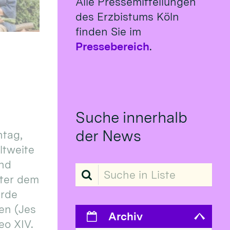
Alle Pressemitteilungen
des Erzbistums Köln
finden Sie im
Pressebereich
.
Suche innerhalb
der News
tag,
eltweite
und
Suche in Liste
ter dem
erde
en (Jes
Archiv
eo XIV.