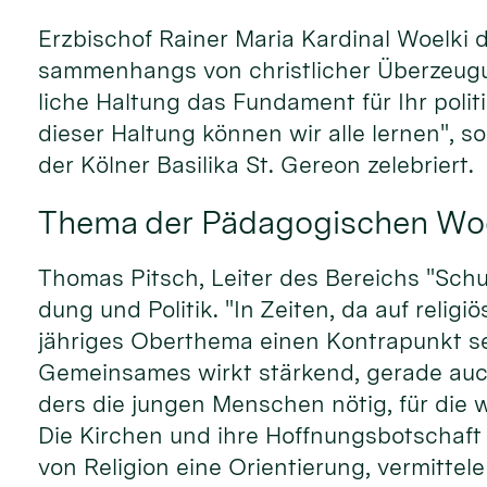
Erz­bischof Rainer Maria Kar­dinal Woelki d
sammen­hangs von christ­licher Über­zeu­gun
liche Hal­tung das Fun­da­ment für Ihr po­lit
die­ser Hal­tung kön­nen wir alle ler­nen", so
der Köl­ner Basi­lika St. Gereon zelebriert.
Thema der Pädagogischen Woc
Thomas Pitsch, Lei­ter des Be­reichs "Schu
dung und Po­litik. "In Zei­ten, da auf reli­giö
jäh­riges Ober­thema einen Kon­tra­punkt se
Ge­mein­sames wirkt stär­kend, ge­rade auc
ders die jun­gen Men­schen nö­tig, für die w
Die Kir­chen und ih­re Hoff­nungs­bot­schaft
von Re­ligion eine Orien­tie­rung, ver­mit­te