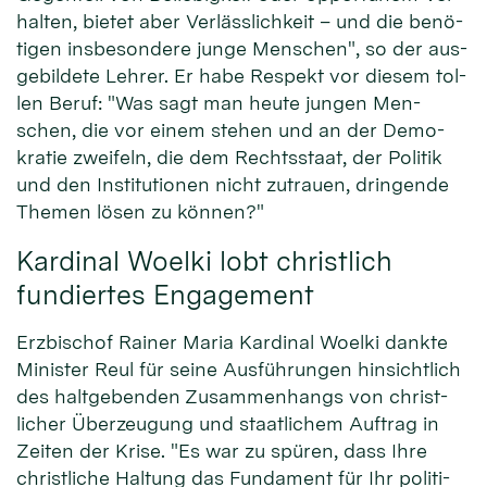
halten, bie­tet aber Ver­läss­lichkeit – und die be­nö­
tigen ins­beson­dere junge Men­schen", so der aus­
gebil­dete Lehrer. Er habe Re­spekt vor die­sem tol­
len Beruf: "Was sagt man heute jun­gen Men­
schen, die vor ei­nem ste­hen und an der Demo­
kra­tie zwei­feln, die dem Rechts­staat, der Po­li­tik
und den Insti­tu­tionen nicht zu­trauen, dringende
Themen lösen zu können?"
Kardinal Woelki lobt christlich
fundiertes Engagement
Erz­bischof Rainer Maria Kar­dinal Woelki dankte
Minister Reul für seine Aus­füh­rungen hin­sicht­lich
des halt­ge­ben­den Zu­sammen­hangs von christ­
licher Über­zeu­gung und staat­lichem Auf­trag in
Zei­ten der Kri­se. "Es war zu spü­ren, dass Ihre
christ­liche Hal­tung das Fun­da­ment für Ihr po­liti­