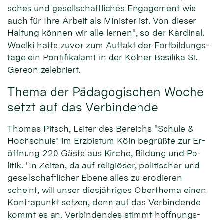
sches und ge­sell­schaft­liches En­gage­ment wie
auch für Ih­re Ar­beit als Mi­nister ist. Von die­ser
Hal­tung kön­nen wir alle ler­nen", so der Kar­dinal.
Woel­ki hat­te zu­vor zum Auf­takt der Fort­bil­dungs­
tage ein Pon­ti­fi­kalamt in der Köl­ner Basi­lika St.
Gereon zelebriert.
Thema der Pädagogischen Woche
setzt auf das Verbindende
Thomas Pitsch, Lei­ter des Be­reichs "Schule &
Hoch­schule" im Erz­bistum Köln be­grüßte zur Er­
öff­nung 220 Gäste aus Kir­che, Bil­dung und Po­
litik. "In Zei­ten, da auf reli­giöser, po­litischer und
ge­sell­schaft­licher E­bene al­les zu ero­die­ren
scheint, will unser dies­jäh­riges Ober­thema einen
Kon­tra­punkt setzen, denn auf das Ver­bin­den­de
kommt es an. Ver­bin­den­des stimmt hoff­nungs­