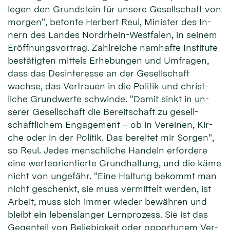
le­gen den Grund­stein für unsere Ge­sell­schaft von
mor­gen", be­tonte Her­bert Reul, Minister des In­
nern des Lan­des Nordrhein-Westfalen, in sei­nem
Er­öffnungs­vor­trag. Zahl­reiche nam­hafte In­sti­tute
be­stä­tigten mit­tels Er­he­bungen und Um­fragen,
dass das Des­inte­resse an der Ge­sell­schaft
wachse, das Ver­trauen in die Poli­tik und christ­
liche Grund­wer­te schwinde. "Da­mit sinkt in un­
serer Ge­sell­schaft die Be­reit­schaft zu ge­sell­
schaft­lichem En­gage­ment – ob in Ver­einen, Kir­
che oder in der Poli­tik. Das be­reitet mir Sor­gen",
so Reul. Jedes mensch­liche Han­deln er­for­dere
eine werte­orien­tier­te Grund­hal­tung, und die kä­me
nicht von un­ge­fähr. "Eine Hal­tung be­kommt man
nicht ge­schenkt, sie muss ver­mit­telt wer­den, ist
Ar­beit, muss sich im­mer wie­der be­währen und
bleibt ein lebens­lan­ger Lern­prozess. Sie ist das
Gegen­teil von Be­liebig­keit oder op­por­tunem Ver­