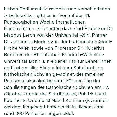
Neben Podiums­dis­kussio­nen und ver­schie­denen
Arbeits­krei­sen gibt es im Ver­lauf der 41.
Pädagogischen Woche thema­tischen
Hauptreferate. Refe­renten dazu sind Professor Dr.
Magnus Lerch von der Uni­versität Köln, Pfarrer
Dr. Johannes Modeß von der Lutherischen Stadt­
kirche Wien sowie von Professor Dr. Hubertus
Roebben der Rheini­schen Friedrich-Wilhelms-
Uni­versität Bonn. Ein ei­gener Tag für Lehrer­innen
und Lehrer aller Fächer ist dem Schul­profil an
Katho­lischen Schulen gewid­met, der mit einer
Podiums­diskussion be­ginnt. Für den Tag der
Schul­leitungen der Katho­lischen Schu­len am 27.
Oktober konnte der Schrift­steller, Publi­zist und
habi­litier­te Orien­talist Navid Kermani ge­wonnen
werden. Ins­gesamt haben sich in diesem Jahr
rund 800 Per­sonen ange­meldet.