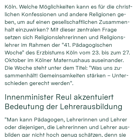
Köln. Welche Mög­lich­keiten kann es für die christ­
lichen Kon­fessio­nen und an­dere Reli­gionen ge­
ben, um auf ei­nen ge­sell­schaft­lichen Zu­sammen­
halt ein­zu­wir­ken? Mit die­ser zen­tralen Fra­ge
setzen sich Re­li­gions­leh­rerinnen und Re­ligions­
lehrer im Rah­men der "41. Pä­dago­gischen
Woche" des Erz­bistums Köln vom 23. bis zum 27.
Ok­to­ber im Köl­ner Ma­ternus­haus aus­ei­nan­der.
Die Wo­che steht unter dem Ti­tel: "Was uns zu­
sammen­hält! Ge­mein­sam­keiten stär­ken – Unter­
schie­den gerecht werden".
Innenminister Reul akzentuiert
Bedeutung der Lehrerausbildung
"Man kann Pä­da­gogen, Leh­rer­innen und Leh­rer
oder die­jeni­gen, die Leh­rerin­nen und Leh­rer aus­
bil­den gar nicht hoch ge­nug schät­zen, denn sie