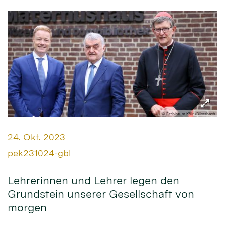
© Erzbistum Köln/Bliersbach
Datum:
24. Okt. 2023
Von:
pek231024-gbl
Lehrerinnen und Lehrer legen den
Grundstein unserer Gesellschaft von
morgen