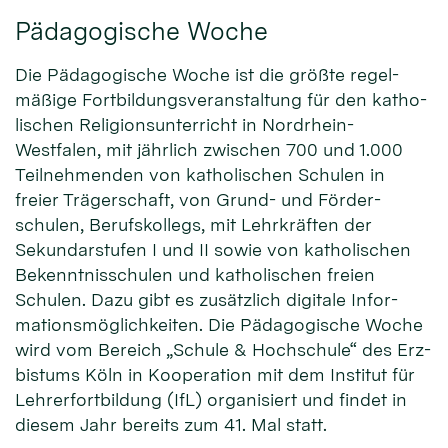
Pädagogische Woche
Die Pädago­gische Woche ist die größte regel­
mäßige Fort­bildungs­veran­staltung für den katho­
lischen Religions­unter­richt in Nordrhein-
Westfalen, mit jähr­lich zwischen 700 und 1.000
Teil­nehmenden von katho­lischen Schulen in
freier Träger­schaft, von Grund- und Förder­
schulen, Berufs­kollegs, mit Lehr­kräften der
Sekundar­stufen I und II sowie von katho­lischen
Be­kenntnis­schulen und katho­lischen freien
Schulen. Dazu gibt es zusätz­lich digi­tale Infor­
mations­möglich­keiten. Die Pädago­gische Woche
wird vom Bereich „Schule & Hochschule“ des Erz­
bistums Köln in Koopera­tion mit dem Insti­tut für
Lehrer­fort­bildung (IfL) orga­nisiert und fin­det in
diesem Jahr bereits zum 41. Mal statt.