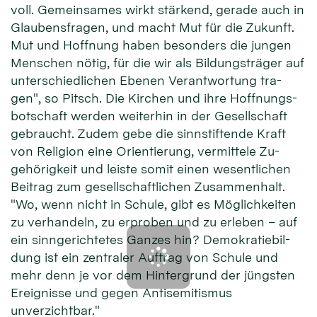
voll. Ge­mein­sames wirkt stär­kend, ge­rade auch in
Glau­bens­fra­gen, und macht Mut für die Zu­kunft.
Mut und Hoff­nung ha­ben be­son­ders die jun­gen
Men­schen nö­tig, für die wir als Bil­dungs­träger auf
unter­schied­lichen Ebenen Ver­ant­wor­tung tra­
gen", so Pitsch. Die Kir­chen und ih­re Hoff­nungs­
bot­schaft wer­den wei­ter­hin in der Ge­sell­schaft
ge­braucht. Zu­dem gebe die sinn­stif­tende Kraft
von Re­ligion eine Orien­tie­rung, ver­mit­tele Zu­
gehörig­keit und leiste so­mit einen wesent­lichen
Bei­trag zum ge­sell­schaft­lichen Zu­sammen­halt.
"Wo, wenn nicht in Schu­le, gibt es Mög­lich­kei­ten
zu ver­han­deln, zu er­pro­ben und zu er­le­ben – auf
ein sinn­ge­rich­tetes Gan­zes hin? Demo­kratie­bil­
dung ist ein zen­tra­ler Auf­trag von Schu­le und
mehr denn je vor dem Hinter­grund der jüngs­ten
Er­eig­nisse und ge­gen Anti­semi­tismus
unverzichtbar."