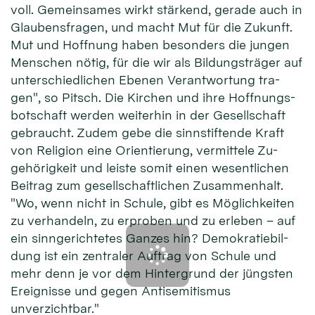
voll. Ge­mein­sames wirkt stär­kend, ge­rade auch in
Glau­bens­fra­gen, und macht Mut für die Zu­kunft.
Mut und Hoff­nung ha­ben be­son­ders die jun­gen
Men­schen nö­tig, für die wir als Bil­dungs­träger auf
unter­schied­lichen Ebenen Ver­ant­wor­tung tra­
gen", so Pitsch. Die Kir­chen und ih­re Hoff­nungs­
bot­schaft wer­den wei­ter­hin in der Ge­sell­schaft
ge­braucht. Zu­dem gebe die sinn­stif­tende Kraft
von Re­ligion eine Orien­tie­rung, ver­mit­tele Zu­
gehörig­keit und leiste so­mit einen wesent­lichen
Bei­trag zum ge­sell­schaft­lichen Zu­sammen­halt.
"Wo, wenn nicht in Schu­le, gibt es Mög­lich­kei­ten
zu ver­han­deln, zu er­pro­ben und zu er­le­ben – auf
ein sinn­ge­rich­tetes Gan­zes hin? Demo­kratie­bil­
dung ist ein zen­tra­ler Auf­trag von Schu­le und
mehr denn je vor dem Hinter­grund der jüngs­ten
Er­eig­nisse und ge­gen Anti­semi­tismus
unverzichtbar."