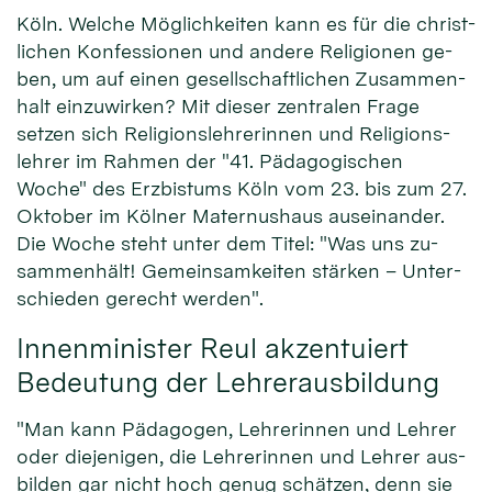
Köln. Welche Mög­lich­keiten kann es für die christ­
lichen Kon­fessio­nen und an­dere Reli­gionen ge­
ben, um auf ei­nen ge­sell­schaft­lichen Zu­sammen­
halt ein­zu­wir­ken? Mit die­ser zen­tralen Fra­ge
setzen sich Re­li­gions­leh­rerinnen und Re­ligions­
lehrer im Rah­men der "41. Pä­dago­gischen
Woche" des Erz­bistums Köln vom 23. bis zum 27.
Ok­to­ber im Köl­ner Ma­ternus­haus aus­ei­nan­der.
Die Wo­che steht unter dem Ti­tel: "Was uns zu­
sammen­hält! Ge­mein­sam­keiten stär­ken – Unter­
schie­den gerecht werden".
Innenminister Reul akzentuiert
Bedeutung der Lehrerausbildung
"Man kann Pä­da­gogen, Leh­rer­innen und Leh­rer
oder die­jeni­gen, die Leh­rerin­nen und Leh­rer aus­
bil­den gar nicht hoch ge­nug schät­zen, denn sie