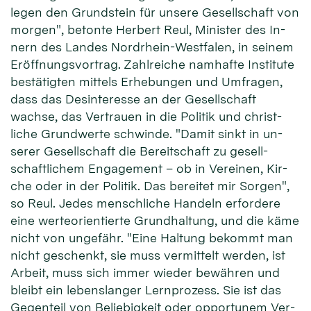
le­gen den Grund­stein für unsere Ge­sell­schaft von
mor­gen", be­tonte Her­bert Reul, Minister des In­
nern des Lan­des Nordrhein-Westfalen, in sei­nem
Er­öffnungs­vor­trag. Zahl­reiche nam­hafte In­sti­tute
be­stä­tigten mit­tels Er­he­bungen und Um­fragen,
dass das Des­inte­resse an der Ge­sell­schaft
wachse, das Ver­trauen in die Poli­tik und christ­
liche Grund­wer­te schwinde. "Da­mit sinkt in un­
serer Ge­sell­schaft die Be­reit­schaft zu ge­sell­
schaft­lichem En­gage­ment – ob in Ver­einen, Kir­
che oder in der Poli­tik. Das be­reitet mir Sor­gen",
so Reul. Jedes mensch­liche Han­deln er­for­dere
eine werte­orien­tier­te Grund­hal­tung, und die kä­me
nicht von un­ge­fähr. "Eine Hal­tung be­kommt man
nicht ge­schenkt, sie muss ver­mit­telt wer­den, ist
Ar­beit, muss sich im­mer wie­der be­währen und
bleibt ein lebens­lan­ger Lern­prozess. Sie ist das
Gegen­teil von Be­liebig­keit oder op­por­tunem Ver­