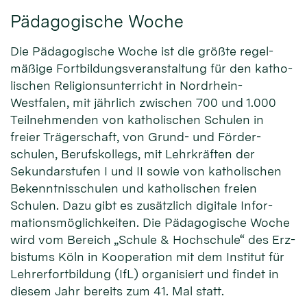
Pädagogische Woche
Die Pädago­gische Woche ist die größte regel­
mäßige Fort­bildungs­veran­staltung für den katho­
lischen Religions­unter­richt in Nordrhein-
Westfalen, mit jähr­lich zwischen 700 und 1.000
Teil­nehmenden von katho­lischen Schulen in
freier Träger­schaft, von Grund- und Förder­
schulen, Berufs­kollegs, mit Lehr­kräften der
Sekundar­stufen I und II sowie von katho­lischen
Be­kenntnis­schulen und katho­lischen freien
Schulen. Dazu gibt es zusätz­lich digi­tale Infor­
mations­möglich­keiten. Die Pädago­gische Woche
wird vom Bereich „Schule & Hochschule“ des Erz­
bistums Köln in Koopera­tion mit dem Insti­tut für
Lehrer­fort­bildung (IfL) orga­nisiert und fin­det in
diesem Jahr bereits zum 41. Mal statt.