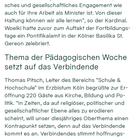
sches und ge­sell­schaft­liches En­gage­ment wie
auch für Ih­re Ar­beit als Mi­nister ist. Von die­ser
Hal­tung kön­nen wir alle ler­nen", so der Kar­dinal.
Woel­ki hat­te zu­vor zum Auf­takt der Fort­bil­dungs­
tage ein Pon­ti­fi­kalamt in der Köl­ner Basi­lika St.
Gereon zelebriert.
Thema der Pädagogischen Woche
setzt auf das Verbindende
Thomas Pitsch, Lei­ter des Be­reichs "Schule &
Hoch­schule" im Erz­bistum Köln be­grüßte zur Er­
öff­nung 220 Gäste aus Kir­che, Bil­dung und Po­
litik. "In Zei­ten, da auf reli­giöser, po­litischer und
ge­sell­schaft­licher E­bene al­les zu ero­die­ren
scheint, will unser dies­jäh­riges Ober­thema einen
Kon­tra­punkt setzen, denn auf das Ver­bin­den­de
kommt es an. Ver­bin­den­des stimmt hoff­nungs­