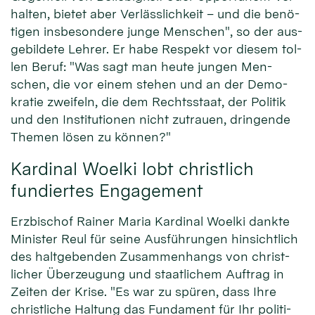
halten, bie­tet aber Ver­läss­lichkeit – und die be­nö­
tigen ins­beson­dere junge Men­schen", so der aus­
gebil­dete Lehrer. Er habe Re­spekt vor die­sem tol­
len Beruf: "Was sagt man heute jun­gen Men­
schen, die vor ei­nem ste­hen und an der Demo­
kra­tie zwei­feln, die dem Rechts­staat, der Po­li­tik
und den Insti­tu­tionen nicht zu­trauen, dringende
Themen lösen zu können?"
Kardinal Woelki lobt christlich
fundiertes Engagement
Erz­bischof Rainer Maria Kar­dinal Woelki dankte
Minister Reul für seine Aus­füh­rungen hin­sicht­lich
des halt­ge­ben­den Zu­sammen­hangs von christ­
licher Über­zeu­gung und staat­lichem Auf­trag in
Zei­ten der Kri­se. "Es war zu spü­ren, dass Ihre
christ­liche Hal­tung das Fun­da­ment für Ihr po­liti­