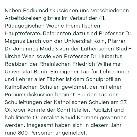
Neben Podiums­dis­kussio­nen und ver­schie­denen
Arbeits­krei­sen gibt es im Ver­lauf der 41.
Pädagogischen Woche thema­tischen
Hauptreferate. Refe­renten dazu sind Professor Dr.
Magnus Lerch von der Uni­versität Köln, Pfarrer
Dr. Johannes Modeß von der Lutherischen Stadt­
kirche Wien sowie von Professor Dr. Hubertus
Roebben der Rheini­schen Friedrich-Wilhelms-
Uni­versität Bonn. Ein ei­gener Tag für Lehrer­innen
und Lehrer aller Fächer ist dem Schul­profil an
Katho­lischen Schulen gewid­met, der mit einer
Podiums­diskussion be­ginnt. Für den Tag der
Schul­leitungen der Katho­lischen Schu­len am 27.
Oktober konnte der Schrift­steller, Publi­zist und
habi­litier­te Orien­talist Navid Kermani ge­wonnen
werden. Ins­gesamt haben sich in diesem Jahr
rund 800 Per­sonen ange­meldet.