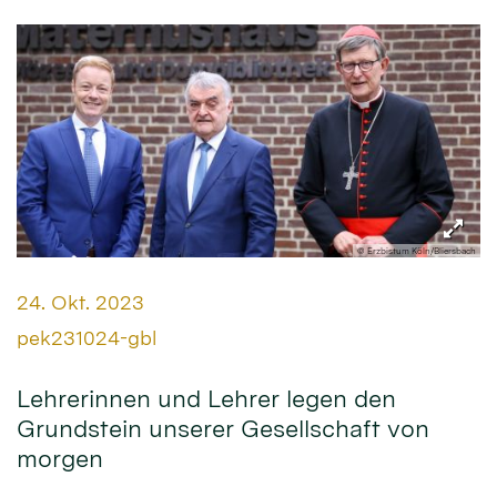
© Erzbistum Köln/Bliersbach
Datum:
24. Okt. 2023
Von:
pek231024-gbl
Lehrerinnen und Lehrer legen den
Grundstein unserer Gesellschaft von
morgen