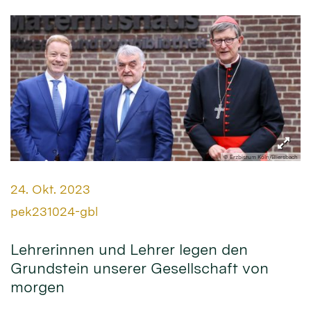
© Erzbistum Köln/Bliersbach
Datum:
24. Okt. 2023
Von:
pek231024-gbl
Lehrerinnen und Lehrer legen den
Grundstein unserer Gesellschaft von
morgen