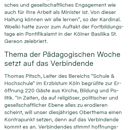
sches und ge­sell­schaft­liches En­gage­ment wie
auch für Ih­re Ar­beit als Mi­nister ist. Von die­ser
Hal­tung kön­nen wir alle ler­nen", so der Kar­dinal.
Woel­ki hat­te zu­vor zum Auf­takt der Fort­bil­dungs­
tage ein Pon­ti­fi­kalamt in der Köl­ner Basi­lika St.
Gereon zelebriert.
Thema der Pädagogischen Woche
setzt auf das Verbindende
Thomas Pitsch, Lei­ter des Be­reichs "Schule &
Hoch­schule" im Erz­bistum Köln be­grüßte zur Er­
öff­nung 220 Gäste aus Kir­che, Bil­dung und Po­
litik. "In Zei­ten, da auf reli­giöser, po­litischer und
ge­sell­schaft­licher E­bene al­les zu ero­die­ren
scheint, will unser dies­jäh­riges Ober­thema einen
Kon­tra­punkt setzen, denn auf das Ver­bin­den­de
kommt es an. Ver­bin­den­des stimmt hoff­nungs­