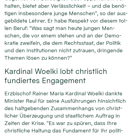
halten, bie­tet aber Ver­läss­lichkeit – und die be­nö­
tigen ins­beson­dere junge Men­schen", so der aus­
gebil­dete Lehrer. Er habe Re­spekt vor die­sem tol­
len Beruf: "Was sagt man heute jun­gen Men­
schen, die vor ei­nem ste­hen und an der Demo­
kra­tie zwei­feln, die dem Rechts­staat, der Po­li­tik
und den Insti­tu­tionen nicht zu­trauen, dringende
Themen lösen zu können?"
Kardinal Woelki lobt christlich
fundiertes Engagement
Erz­bischof Rainer Maria Kar­dinal Woelki dankte
Minister Reul für seine Aus­füh­rungen hin­sicht­lich
des halt­ge­ben­den Zu­sammen­hangs von christ­
licher Über­zeu­gung und staat­lichem Auf­trag in
Zei­ten der Kri­se. "Es war zu spü­ren, dass Ihre
christ­liche Hal­tung das Fun­da­ment für Ihr po­liti­