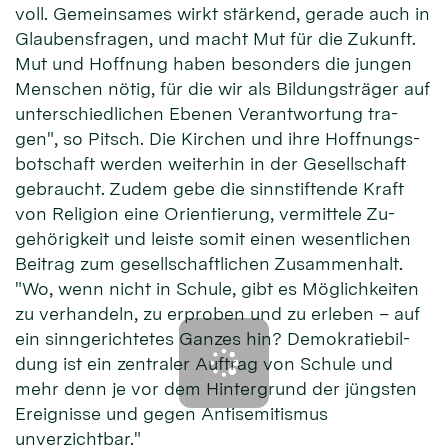
voll. Ge­mein­sames wirkt stär­kend, ge­rade auch in
Glau­bens­fra­gen, und macht Mut für die Zu­kunft.
Mut und Hoff­nung ha­ben be­son­ders die jun­gen
Men­schen nö­tig, für die wir als Bil­dungs­träger auf
unter­schied­lichen Ebenen Ver­ant­wor­tung tra­
gen", so Pitsch. Die Kir­chen und ih­re Hoff­nungs­
bot­schaft wer­den wei­ter­hin in der Ge­sell­schaft
ge­braucht. Zu­dem gebe die sinn­stif­tende Kraft
von Re­ligion eine Orien­tie­rung, ver­mit­tele Zu­
gehörig­keit und leiste so­mit einen wesent­lichen
Bei­trag zum ge­sell­schaft­lichen Zu­sammen­halt.
"Wo, wenn nicht in Schu­le, gibt es Mög­lich­kei­ten
zu ver­han­deln, zu er­pro­ben und zu er­le­ben – auf
ein sinn­ge­rich­tetes Gan­zes hin? Demo­kratie­bil­
dung ist ein zen­tra­ler Auf­trag von Schu­le und
mehr denn je vor dem Hinter­grund der jüngs­ten
Er­eig­nisse und ge­gen Anti­semi­tismus
unverzichtbar."