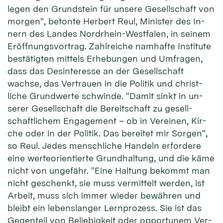
le­gen den Grund­stein für unsere Ge­sell­schaft von
mor­gen", be­tonte Her­bert Reul, Minister des In­
nern des Lan­des Nordrhein-Westfalen, in sei­nem
Er­öffnungs­vor­trag. Zahl­reiche nam­hafte In­sti­tute
be­stä­tigten mit­tels Er­he­bungen und Um­fragen,
dass das Des­inte­resse an der Ge­sell­schaft
wachse, das Ver­trauen in die Poli­tik und christ­
liche Grund­wer­te schwinde. "Da­mit sinkt in un­
serer Ge­sell­schaft die Be­reit­schaft zu ge­sell­
schaft­lichem En­gage­ment – ob in Ver­einen, Kir­
che oder in der Poli­tik. Das be­reitet mir Sor­gen",
so Reul. Jedes mensch­liche Han­deln er­for­dere
eine werte­orien­tier­te Grund­hal­tung, und die kä­me
nicht von un­ge­fähr. "Eine Hal­tung be­kommt man
nicht ge­schenkt, sie muss ver­mit­telt wer­den, ist
Ar­beit, muss sich im­mer wie­der be­währen und
bleibt ein lebens­lan­ger Lern­prozess. Sie ist das
Gegen­teil von Be­liebig­keit oder op­por­tunem Ver­