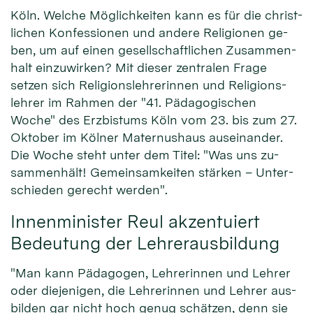
Köln. Welche Mög­lich­keiten kann es für die christ­
lichen Kon­fessio­nen und an­dere Reli­gionen ge­
ben, um auf ei­nen ge­sell­schaft­lichen Zu­sammen­
halt ein­zu­wir­ken? Mit die­ser zen­tralen Fra­ge
setzen sich Re­li­gions­leh­rerinnen und Re­ligions­
lehrer im Rah­men der "41. Pä­dago­gischen
Woche" des Erz­bistums Köln vom 23. bis zum 27.
Ok­to­ber im Köl­ner Ma­ternus­haus aus­ei­nan­der.
Die Wo­che steht unter dem Ti­tel: "Was uns zu­
sammen­hält! Ge­mein­sam­keiten stär­ken – Unter­
schie­den gerecht werden".
Innenminister Reul akzentuiert
Bedeutung der Lehrerausbildung
"Man kann Pä­da­gogen, Leh­rer­innen und Leh­rer
oder die­jeni­gen, die Leh­rerin­nen und Leh­rer aus­
bil­den gar nicht hoch ge­nug schät­zen, denn sie