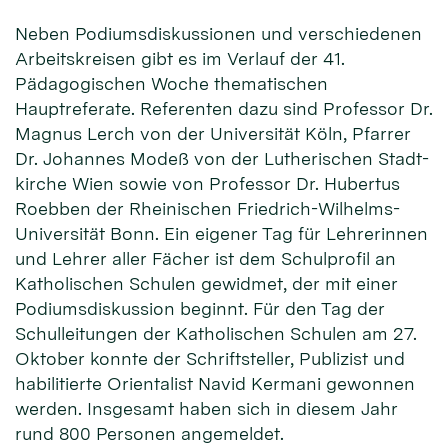
Neben Podiums­dis­kussio­nen und ver­schie­denen
Arbeits­krei­sen gibt es im Ver­lauf der 41.
Pädagogischen Woche thema­tischen
Hauptreferate. Refe­renten dazu sind Professor Dr.
Magnus Lerch von der Uni­versität Köln, Pfarrer
Dr. Johannes Modeß von der Lutherischen Stadt­
kirche Wien sowie von Professor Dr. Hubertus
Roebben der Rheini­schen Friedrich-Wilhelms-
Uni­versität Bonn. Ein ei­gener Tag für Lehrer­innen
und Lehrer aller Fächer ist dem Schul­profil an
Katho­lischen Schulen gewid­met, der mit einer
Podiums­diskussion be­ginnt. Für den Tag der
Schul­leitungen der Katho­lischen Schu­len am 27.
Oktober konnte der Schrift­steller, Publi­zist und
habi­litier­te Orien­talist Navid Kermani ge­wonnen
werden. Ins­gesamt haben sich in diesem Jahr
rund 800 Per­sonen ange­meldet.