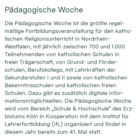
Pädagogische Woche
Die Pädago­gische Woche ist die größte regel­
mäßige Fort­bildungs­veran­staltung für den katho­
lischen Religions­unter­richt in Nordrhein-
Westfalen, mit jähr­lich zwischen 700 und 1.000
Teil­nehmenden von katho­lischen Schulen in
freier Träger­schaft, von Grund- und Förder­
schulen, Berufs­kollegs, mit Lehr­kräften der
Sekundar­stufen I und II sowie von katho­lischen
Be­kenntnis­schulen und katho­lischen freien
Schulen. Dazu gibt es zusätz­lich digi­tale Infor­
mations­möglich­keiten. Die Pädago­gische Woche
wird vom Bereich „Schule & Hochschule“ des Erz­
bistums Köln in Koopera­tion mit dem Insti­tut für
Lehrer­fort­bildung (IfL) orga­nisiert und fin­det in
diesem Jahr bereits zum 41. Mal statt.