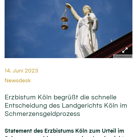
© pixabay.com
Datum:
14. Juni 2023
Von:
Newsdesk
Erzbistum Köln begrüßt die schnelle
Entscheidung des Landgerichts Köln im
Schmerzensgeldprozess
Statement des Erzbistums Köln zum Urteil im