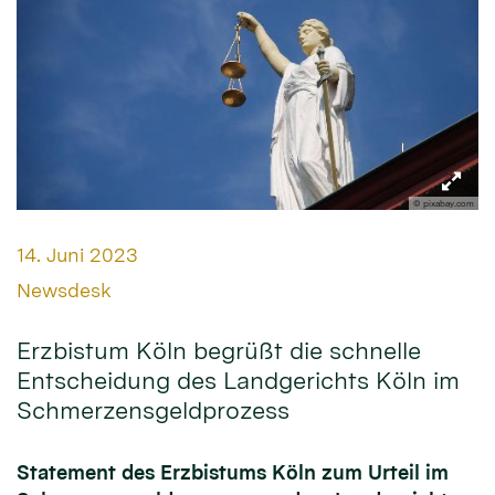
© pixabay.com
Datum:
14. Juni 2023
Von:
Newsdesk
Erzbistum Köln begrüßt die schnelle
Entscheidung des Landgerichts Köln im
Schmerzensgeldprozess
Statement des Erzbistums Köln zum Urteil im