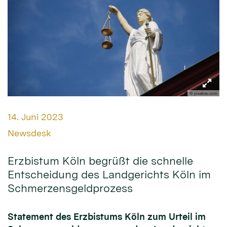
© pixabay.com
Datum:
14. Juni 2023
Von:
Newsdesk
Erzbistum Köln begrüßt die schnelle
Entscheidung des Landgerichts Köln im
Schmerzensgeldprozess
Statement des Erzbistums Köln zum Urteil im